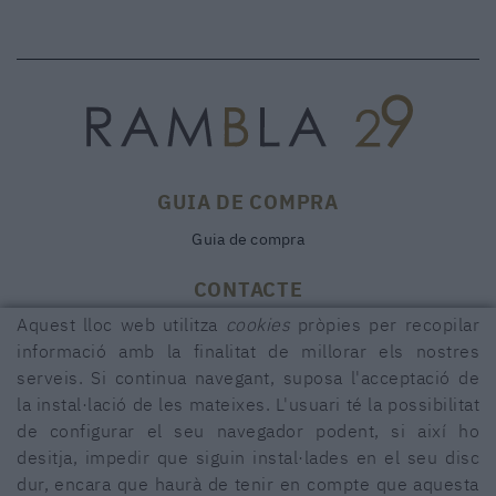
GUIA DE COMPRA
Guia de compra
CONTACTE
Aquest lloc web utilitza
cookies
pròpies per recopilar
Rambla, 29
17600 FIGUERES (Girona)
informació amb la finalitat de millorar els nostres
serveis. Si continua navegant, suposa l'acceptació de
972 50 00 07
la instal·lació de les mateixes. L'usuari té la possibilitat
690 91 26 40
de configurar el seu navegador podent, si així ho
rambla29@rambla29.com
desitja, impedir que siguin instal·lades en el seu disc
dur, encara que haurà de tenir en compte que aquesta