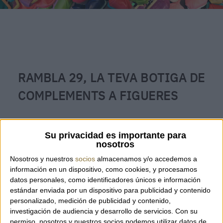
RAMBLA 29, LA TEVA BOTIGA DE
COMPLEMENTS A FIGUERES
RAMBLA 29
és la teva botiga de complements de
Su privacidad es importante para
referència a Figueres i l'Empordà. Amb més de 40
nosotros
anys oferint articles de moda, complements,
Nosotros y nuestros
socios
almacenamos y/o accedemos a
accessoris i molt més, amb les millors i més
información en un dispositivo, como cookies, y procesamos
datos personales, como identificadores únicos e información
elegants marques del mercat, la trajectòria de
estándar enviada por un dispositivo para publicidad y contenido
RAMBLA 29
és indiscutible. Apostant sempre per
personalizado, medición de publicidad y contenido,
investigación de audiencia y desarrollo de servicios.
Con su
un toc
chic
, la moda, l'art, l'atreviment i els
permiso, nosotros y nuestros socios podemos utilizar datos de