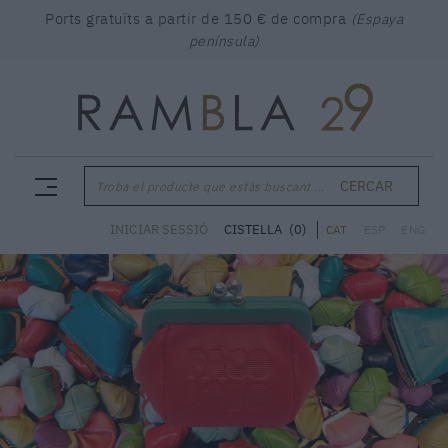
Ports gratuïts a partir de 150 € de compra
(Espaya
península)
CERCAR
Troba el producte que estàs buscant ...
CISTELLA
(0)
INICIAR SESSIÓ
CAT
ESP
ENG