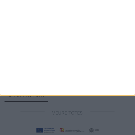
LA RAMBLA, LA NOSTRA HISTÒRIA
DEL CAFÈ DELS SOGRES AL TEMPLE DEL BON
GUST
A la mateixa Rambla on avui hi ha
RAMBLA 29
, fa dècades hi havia
un petit cafè ple de vida. El van obrir
els meus sogres
, persones
amb una passió autèntica pel tracte proper i per la seva ciutat.
Aquell cafè era molt més que un local: era un punt de trobada, un
lloc on tothom s’hi sentia com a casa. L’aroma del cafè acabat de
fer es barrejava amb el so de les tasses, les rialles i les converses
que omplien cada racó.
M'INTERESSA
VEURE TOTES