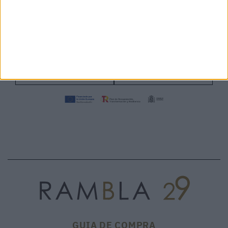
SELLA CALIF/CAM NERO 25570 -
CRISTAL GLICINE - M*BRM
111,30 €
VISONA'
30%
159€
260,00 €
GUIA DE COMPRA