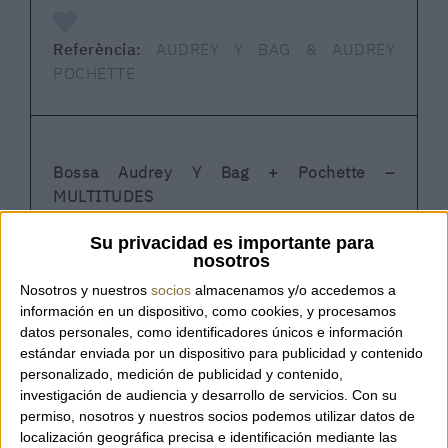
Referència:
AUDREY Y BAG & AUDREY
POCHETTE
Bossa Audrey Y Bag + Pochette –
MULTITUDES
Su privacidad es importante para
nosotros
Conjunt format per la bossa plisada
Audrey Y
Bag
i la seva
pochette a joc
de la marca
Nosotros y nuestros
socios
almacenamos y/o accedemos a
italiana MULTITUDES, una combinació
información en un dispositivo, como cookies, y procesamos
sofisticada i funcional pensada per
datos personales, como identificadores únicos e información
estándar enviada por un dispositivo para publicidad y contenido
acompanyar-te amb estil en el dia a dia.
personalizado, medición de publicidad y contenido,
investigación de audiencia y desarrollo de servicios.
Con su
permiso, nosotros y nuestros socios podemos utilizar datos de
La bossa destaca per la seva silueta ampla,
localización geográfica precisa e identificación mediante las