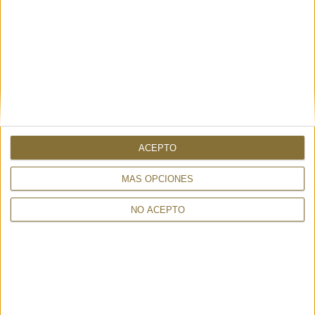
ACEPTO
MÁS OPCIONES
DISPONIBILITAT
NO ACEPTO
NOMÉS
1
UNITAT
Enviament en 24-48 hores.