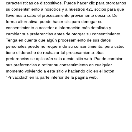
lleugera i flexible, confeccionada amb un
características de dispositivos. Puede hacer clic para otorgarnos
delicat teixit efecte seda elaborat amb
su consentimiento a nosotros y a nuestros 421 socios para que
polièster reciclat. El disseny plisat li aporta
llevemos a cabo el procesamiento previamente descrito. De
moviment i elegància, mentre que la nansa
forma alternativa, puede hacer clic para denegar su
de pell incorpora un refinat mosquetó
consentimiento o acceder a información más detallada y
cambiar sus preferencias antes de otorgar su consentimiento.
metàl·lic daurat ideal per subjectar la
Tenga en cuenta que algún procesamiento de sus datos
pochette, les claus o petits objectes
personales puede no requerir de su consentimiento, pero usted
essencials dins la bossa.
tiene el derecho de rechazar tal procesamiento. Sus
preferencias se aplicarán solo a este sitio web. Puede cambiar
sus preferencias o retirar su consentimiento en cualquier
La pochette coordinada, confeccionada amb
momento volviendo a este sitio y haciendo clic en el botón
el mateix teixit efecte seda, incorpora
"Privacidad" en la parte inferior de la página web.
tancament amb cremallera daurada i una
pràctica traveta superior que permet
enganxar-la fàcilment a l’interior.
Espaiosa, suau i sorprenentment lleugera,
aquesta peça s’adapta amb naturalitat a
diferents moments del dia, des de looks