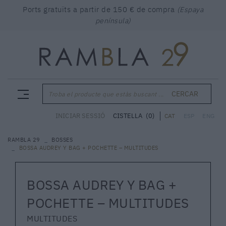
Ports gratuïts a partir de 150 € de compra
(Espaya
península)
CERCAR
Troba el producte que estàs buscant ...
CISTELLA
(0)
INICIAR SESSIÓ
CAT
ESP
ENG
RAMBLA 29
BOSSES
BOSSA AUDREY Y BAG + POCHETTE – MULTITUDES
BOSSA AUDREY Y BAG +
POCHETTE – MULTITUDES
MULTITUDES