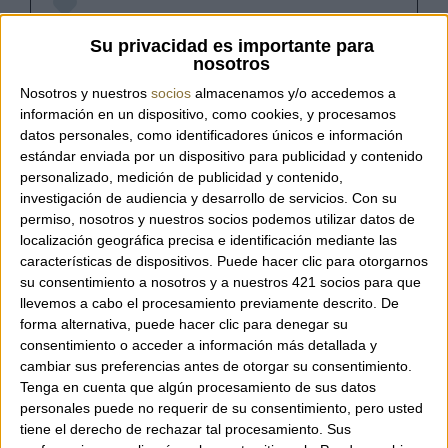
Referència:
BROMELIA BURGUNDY
Su privacidad es importante para
nosotros
Nosotros y nuestros
socios
almacenamos y/o accedemos a
información en un dispositivo, como cookies, y procesamos
Bossa de mà de pedretes de la
datos personales, como identificadores únicos e información
marca Imayin.
estándar enviada por un dispositivo para publicidad y contenido
personalizado, medición de publicidad y contenido,
investigación de audiencia y desarrollo de servicios.
Con su
permiso, nosotros y nuestros socios podemos utilizar datos de
Inclou tira extraïble per poder dur creuat
localización geográfica precisa e identificación mediante las
com a bandolera.
características de dispositivos. Puede hacer clic para otorgarnos
su consentimiento a nosotros y a nuestros 421 socios para que
llevemos a cabo el procesamiento previamente descrito. De
Disponible en diferents colors.
forma alternativa, puede hacer clic para denegar su
consentimiento o acceder a información más detallada y
cambiar sus preferencias antes de otorgar su consentimiento.
Mides: 19 x 16 x 12 cm.
Tenga en cuenta que algún procesamiento de sus datos
personales puede no requerir de su consentimiento, pero usted
tiene el derecho de rechazar tal procesamiento. Sus