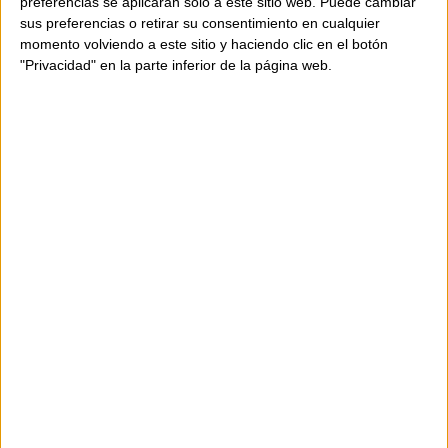
preferencias se aplicarán solo a este sitio web. Puede cambiar
sus preferencias o retirar su consentimiento en cualquier
momento volviendo a este sitio y haciendo clic en el botón
"Privacidad" en la parte inferior de la página web.
DISPONIBILITAT
NOMÉS
1
UNITAT
Enviament en 24-48 hores.