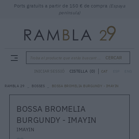
Ports gratuïts a partir de 150 € de compra
(Espaya
península)
CERCAR
Troba el producte que estàs buscant ...
CISTELLA
(0)
INICIAR SESSIÓ
CAT
ESP
ENG
RAMBLA 29
BOSSES
BOSSA BROMELIA BURGUNDY - IMAYIN
BOSSA BROMELIA
BURGUNDY - IMAYIN
IMAYIN