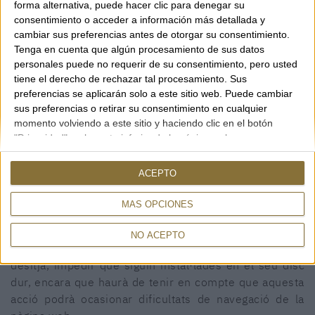
forma alternativa, puede hacer clic para denegar su
consentimiento o acceder a información más detallada y
cambiar sus preferencias antes de otorgar su consentimiento.
Tenga en cuenta que algún procesamiento de sus datos
personales puede no requerir de su consentimiento, pero usted
tiene el derecho de rechazar tal procesamiento. Sus
GUIA DE COMPRA
preferencias se aplicarán solo a este sitio web. Puede cambiar
sus preferencias o retirar su consentimiento en cualquier
Guia de compra
momento volviendo a este sitio y haciendo clic en el botón
"Privacidad" en la parte inferior de la página web.
CONTACTE
Rambla, 29
ACEPTO
Aquest lloc web utilitza
cookies
pròpies per recopilar
17600 FIGUERES (Girona)
informació amb la finalitat de millorar els nostres
MÁS OPCIONES
972 50 00 07
serveis. Si continua navegant, suposa l'acceptació de
690 91 26 40
la instal·lació de les mateixes. L'usuari té la possibilitat
NO ACEPTO
de configurar el seu navegador podent, si així ho
rambla29@rambla29.com
desitja, impedir que siguin instal·lades en el seu disc
dur, encara que haurà de tenir en compte que aquesta
acció podrà ocasionar dificultats de navegació de la