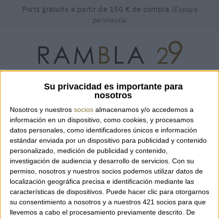
Ports gratuïts a partir de 150 € de compra
(Espaya
península)
Su privacidad es importante para
CERCAR
Troba el producte que estàs buscant ...
nosotros
Nosotros y nuestros
socios
almacenamos y/o accedemos a
CISTELLA
(0)
INICIAR SESSIÓ
CAT
ESP
ENG
información en un dispositivo, como cookies, y procesamos
datos personales, como identificadores únicos e información
RAMBLA 29
BOSSES
estándar enviada por un dispositivo para publicidad y contenido
personalizado, medición de publicidad y contenido,
investigación de audiencia y desarrollo de servicios.
Con su
permiso, nosotros y nuestros socios podemos utilizar datos de
localización geográfica precisa e identificación mediante las
características de dispositivos. Puede hacer clic para otorgarnos
su consentimiento a nosotros y a nuestros 421 socios para que
llevemos a cabo el procesamiento previamente descrito. De