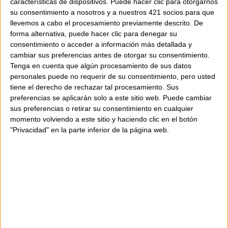
características de dispositivos. Puede hacer clic para otorgarnos
La bossa presenta una silueta ampla i
su consentimiento a nosotros y a nuestros 421 socios para que
flexible confeccionada amb un delicat teixit
llevemos a cabo el procesamiento previamente descrito. De
efecte seda elaborat amb polièster reciclat.
forma alternativa, puede hacer clic para denegar su
El seu disseny plisat aporta moviment i
consentimiento o acceder a información más detallada y
sofisticació, mentre que la nansa incorpora
cambiar sus preferencias antes de otorgar su consentimiento.
Tenga en cuenta que algún procesamiento de sus datos
un elegant mosquetó metàl·lic daurat ideal
personales puede no requerir de su consentimiento, pero usted
per subjectar-hi la pochette, les claus o
tiene el derecho de rechazar tal procesamiento. Sus
petits objectes essencials dins la bossa.
preferencias se aplicarán solo a este sitio web. Puede cambiar
sus preferencias o retirar su consentimiento en cualquier
momento volviendo a este sitio y haciendo clic en el botón
La pochette coordinada, confeccionada amb
"Privacidad" en la parte inferior de la página web.
el mateix teixit efecte seda, incorpora
tancament amb cremallera daurada i una
pràctica traveta superior per enganxar-la
fàcilment a l’interior.
Espaiosa, suau i sorprenentment lleugera,
aquesta combinació s’adapta amb naturalitat