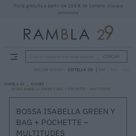
Ports gratuïts a partir de 150 € de compra
(Espaya
península)
CERCAR
Troba el producte que estàs buscant ...
CISTELLA
(0)
INICIAR SESSIÓ
CAT
ESP
ENG
RAMBLA 29
BOSSES
BOSSA ISABELLA GREEN Y BAG + POCHETTE – MULTITUDES
BOSSA ISABELLA GREEN Y
BAG + POCHETTE –
MULTITUDES