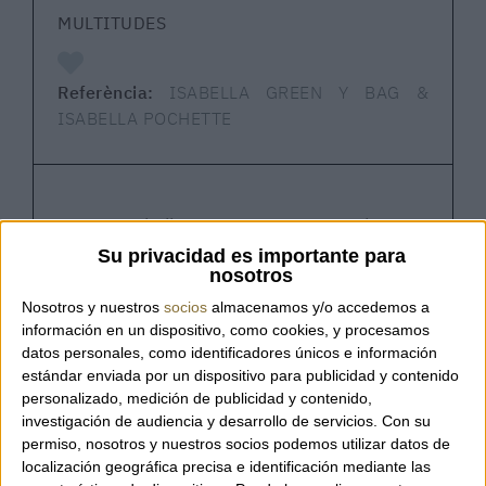
MULTITUDES
Referència:
ISABELLA GREEN Y BAG &
ISABELLA POCHETTE
Bossa Isabell Green Y Bag + Pochette –
MULTITUDES
Su privacidad es importante para
nosotros
Nosotros y nuestros
socios
almacenamos y/o accedemos a
Conjunt format per la bossa plisada
Isabella
información en un dispositivo, como cookies, y procesamos
Green Y Bag
i la seva
pochette a joc
de la
datos personales, como identificadores únicos e información
marca italiana MULTITUDES, una proposta
estándar enviada por un dispositivo para publicidad y contenido
personalizado, medición de publicidad y contenido,
elegant, lleugera i funcional pensada per
investigación de audiencia y desarrollo de servicios.
Con su
acompanyar-te en qualsevol moment del dia.
permiso, nosotros y nuestros socios podemos utilizar datos de
localización geográfica precisa e identificación mediante las