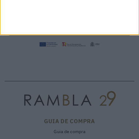
PALU' BOSCO – BONFANTI
POSITANO DOLOMIA 26324 -
159,00 €
VISONA'
250,00 €
30%
358€
GUIA DE COMPRA
Guia de compra