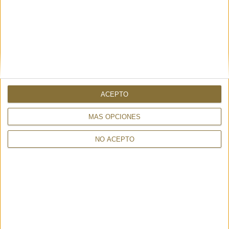
ACEPTO
MÁS OPCIONES
DISPONIBILITAT
NO ACEPTO
NOMÉS
1
UNITAT
Enviament en 24-48 hores.
155,00 €