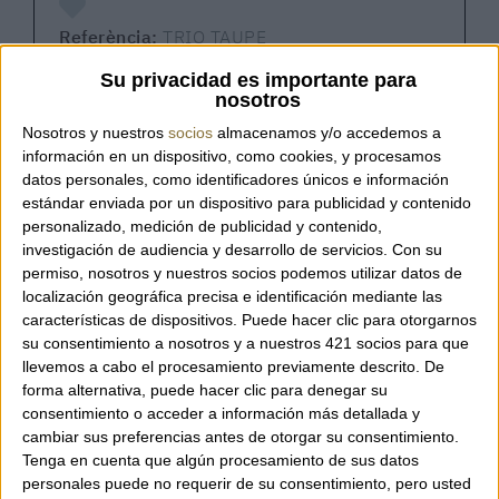
Referència:
TRIO TAUPE
Su privacidad es importante para
nosotros
Nosotros y nuestros
socios
almacenamos y/o accedemos a
La icònica bossa de patchwork pren una
información en un dispositivo, como cookies, y procesamos
nova forma. Aquesta
datos personales, como identificadores únicos e información
temporada, Jamin Puech presenta la seva
estándar enviada por un dispositivo para publicidad y contenido
nova bossa triangular. Totalment feta a mà,
personalizado, medición de publicidad y contenido,
investigación de audiencia y desarrollo de servicios.
Con su
destaca pel seu patchwork de cuir artesanal i
permiso, nosotros y nuestros socios podemos utilizar datos de
la corretja d'acetat per a l'espatlla.
localización geográfica precisa e identificación mediante las
características de dispositivos. Puede hacer clic para otorgarnos
su consentimiento a nosotros y a nuestros 421 socios para que
Detalls:
llevemos a cabo el procesamiento previamente descrito. De
forma alternativa, puede hacer clic para denegar su
Corretja d'acetat per a l'espatlla.
consentimiento o acceder a información más detallada y
Tancament magnètic.
cambiar sus preferencias antes de otorgar su consentimiento.
Gran butxaca interior amb cremallera.
Tenga en cuenta que algún procesamiento de sus datos
Butxaca interior amb cremallera.
personales puede no requerir de su consentimiento, pero usted