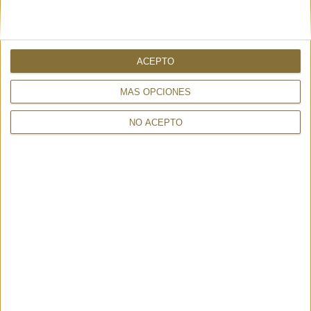
ACEPTO
MÁS OPCIONES
AT-3 DARK SILVER - MARCO
EMI QUERCIA - 20635
NO ACEPTO
150,00 €
TADINI
€
233,00 €