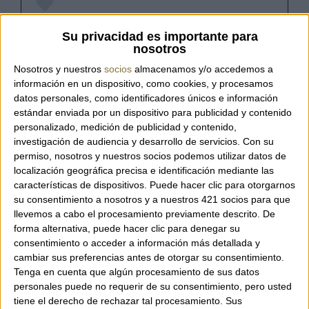
Referència:
23709 PLINIO GHIACCIO
Su privacidad es importante para
nosotros
Nosotros y nuestros
socios
almacenamos y/o accedemos a
información en un dispositivo, como cookies, y procesamos
Bossa de la marca italiana Plinio Visona'.
datos personales, como identificadores únicos e información
estándar enviada por un dispositivo para publicidad y contenido
Bossa tipus bandolera, ideal per a viatge.
personalizado, medición de publicidad y contenido,
100% fet a Itàlia.
investigación de audiencia y desarrollo de servicios.
Con su
Tira de pell a to extensible.
permiso, nosotros y nuestros socios podemos utilizar datos de
Tanca amb cremallera.
localización geográfica precisa e identificación mediante las
Dues butxaques interiors una tancada amb
características de dispositivos. Puede hacer clic para otorgarnos
su consentimiento a nosotros y a nuestros 421 socios para que
cremallera.
llevemos a cabo el procesamiento previamente descrito. De
Dues butxaques exteriors tancades amb
forma alternativa, puede hacer clic para denegar su
cremallera i un espai central obert.
consentimiento o acceder a información más detallada y
Fet en pell i niló.
cambiar sus preferencias antes de otorgar su consentimiento.
Mides: 27 x 19,5 x 2,5 cm.
Tenga en cuenta que algún procesamiento de sus datos
personales puede no requerir de su consentimiento, pero usted
tiene el derecho de rechazar tal procesamiento. Sus