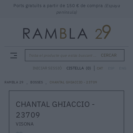
Ports gratuïts a partir de 150 € de compra
(Espaya
península)
CERCAR
Troba el producte que estàs buscant ...
CISTELLA
(0)
INICIAR SESSIÓ
CAT
ESP
ENG
RAMBLA 29
BOSSES
CHANTAL GHIACCIO - 23709
CHANTAL GHIACCIO -
23709
VISONA