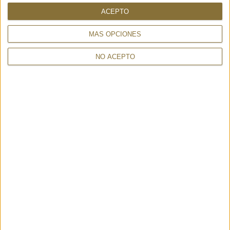
ACEPTO
CHANTAL SOLE - 24938
MINI BOSSA CALIFORNIA VINO
150,00 €
5190 - VISONA'
MÁS OPCIONES
135,00 €
NO ACEPTO
EMI PLATINO - 20635
MUST PLATINUM - GAYNOR
150,00 €
BONGARD
133,00 €
30%
190€