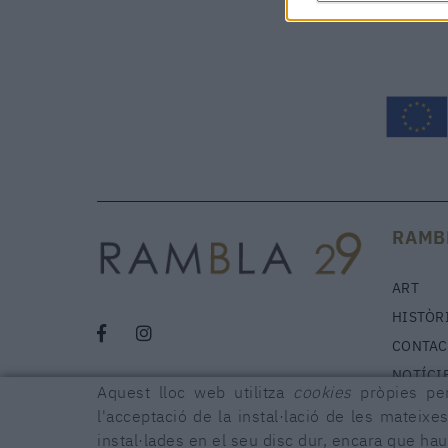
RAMB
ART
HISTÒR
CONTAC
NOTÍCI
Aquest lloc web utilitza
cookies
pròpies per
l'acceptació de la instal·lació de les mateixes
instal·lades en el seu disc dur, encara que ha