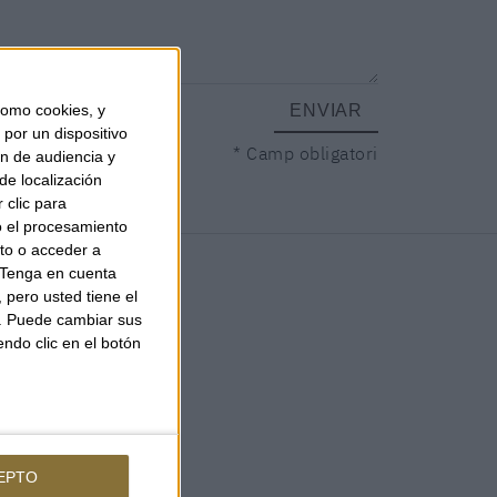
omo cookies, y
ENVIAR
por un dispositivo
* Camp obligatori
ón de audiencia y
de localización
 clic para
o el procesamiento
to o acceder a
Tenga en cuenta
pero usted tiene el
b. Puede cambiar sus
endo clic en el botón
EPTO