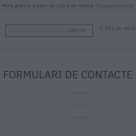
Ports gratuïts a partir de 150 € de compra
(Espaya península)
T.
972 50 00 0
CERCAR
Troba el producte que estàs buscant ...
FORMULARI DE CONTACTE
Telèfon*
E-mail*
Missatge