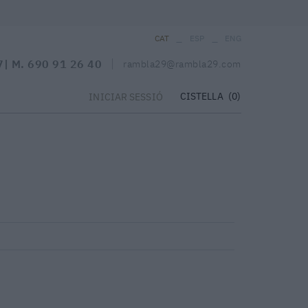
_
_
CAT
ESP
ENG
7
| M.
690 91 26 40
rambla29@rambla29.com
CISTELLA
(0)
INICIAR SESSIÓ