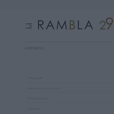
CORPORATIU
Empresa*
Persona de contacte*
Departament*
Adreça*