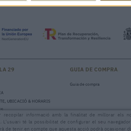
LA 29
GUIA DE COMPRA
Guia de compra
IA
TE, UBICACIÓ & HORARIS
ES
 recopilar informació amb la finalitat de millorar els n
. L'usuari té la possibilitat de configurar el seu navegado
urà de tenir en compte que aquesta acció podrà ocasionar di