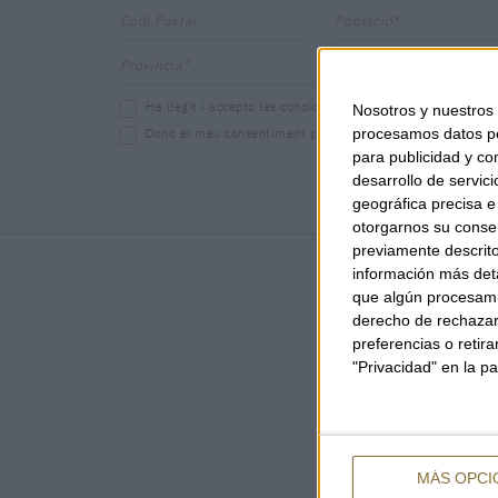
Codi Postal
Població*
Província*
He llegit i accepto les
condicions de protecció de dades
Nosotros y nuestros
procesamos datos per
Dono el meu consentiment per rebre
comunicacions comer
para publicidad y co
desarrollo de servici
geográfica precisa e 
otorgarnos su conse
previamente descrito
información más deta
que algún procesami
derecho de rechazar 
preferencias o retir
"Privacidad" en la pa
MÁS OPCI