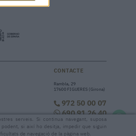
CONTACTE
Rambla, 29
17600 FIGUERES (Girona)
972 50 00 07
690 91 26 40
ostres serveis. Si continua navegant, suposa
r podent, si així ho desitja, impedir que siguin
rambla29@rambla29.com
ficultats de navegació de la pàgina web.