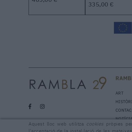
335,00 €
RAMB
ART
HISTÒR
CONTAC
NOTÍCI
Aquest lloc web utilitza
cookies
pròpies per
l'acceptació de la instal·lació de les mateixes