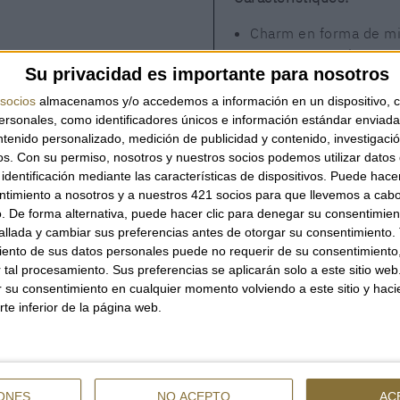
Charm en forma de min
Tancament amb crema
Su privacidad es importante para nosotros
Mosquetó metàl·lic en
Abalori decoratiu en 
socios
almacenamos y/o accedemos a información en un dispositivo, c
Dues cadenes incloses:
sonales, como identificadores únicos e información estándar enviada 
ntenido personalizado, medición de publicidad y contenido, investigaci
Es pot portar com a m
os.
Con su permiso, nosotros y nuestros socios podemos utilizar datos 
Combinació de negre, p
identificación mediante las características de dispositivos. Puede hacer
ntimiento a nosotros y a nuestros 421 socios para que llevemos a cab
. De forma alternativa, puede hacer clic para denegar su consentimien
Un accessori brillant i 
llada y cambiar sus preferencias antes de otorgar su consentimiento.
un toc divertit i sofisticat
ento de sus datos personales puede no requerir de su consentimiento, 
tal procesamiento. Sus preferencias se aplicarán solo a este sitio we
ar su consentimiento en cualquier momento volviendo a este sitio y haci
DISPONIBILITAT
rte inferior de la página web.
NOMÉS
1
UNITAT
ONES
NO ACEPTO
AC