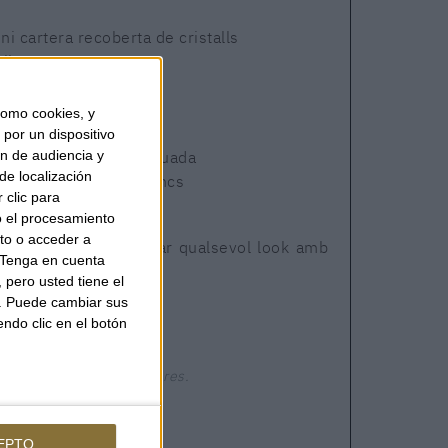
i cartera recoberta de cristalls
llera
 forma de cor
forma de gosset
omo cookies, y
 curta i llarga
por un dispositivo
ón de audiencia y
ini bossa de mà o creuada
de localización
latejat i cristalls blancs
 clic para
o el procesamiento
to o acceder a
original per transformar qualsevol look amb
Tenga en cuenta
.
pero usted tiene el
b. Puede cambiar sus
endo clic en el botón
Enviament en 24-48 hores.
EPTO