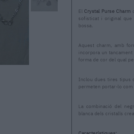
El
Crystal Purse Charm
d
sofisticat i original que
bossa.
Aquest charm, amb form
incorpora un tancament 
forma de cor del qual pe
Inclou dues tires tipus
permeten portar-lo com 
La combinació del negre
blanca dels cristalls cr
Característiques: