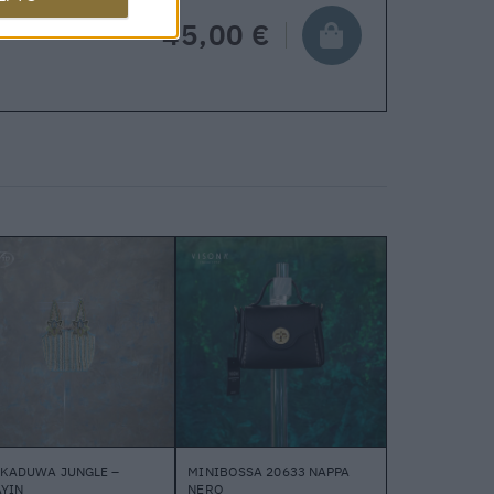
45,00 €
KKADUWA JUNGLE –
MINIBOSSA 20633 NAPPA
YIN
NERO