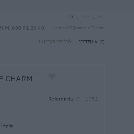
_
_
CAT
ESP
ENG
7
| M.
690 91 26 40
rambla29@rambla29.com
CISTELLA
(0)
INICIAR SESSIÓ
E CHARM –
Referència:
CH_1351
ri+yay