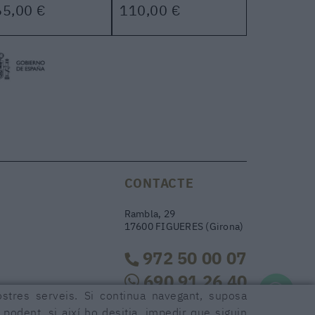
65,00 €
110,00 €
CONTACTE
Rambla, 29
17600 FIGUERES (Girona)
972 50 00 07
690 91 26 40
ostres serveis. Si continua navegant, suposa
r podent, si així ho desitja, impedir que siguin
rambla29@rambla29.com