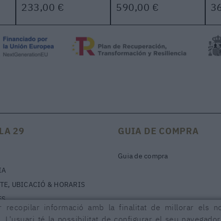
233,00 €
590,00 €
3
LA 29
GUIA DE COMPRA
Guia de compra
IA
TE, UBICACIÓ & HORARIS
ES
 recopilar informació amb la finalitat de millorar els n
. L'usuari té la possibilitat de configurar el seu navegado