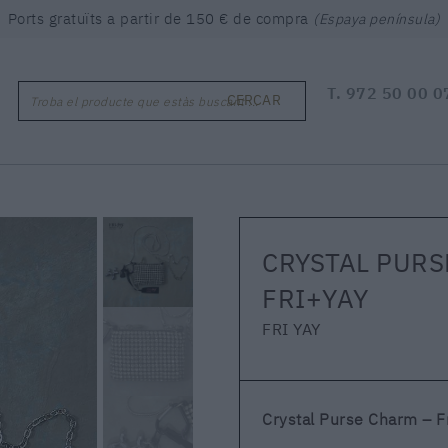
Ports gratuïts a partir de 150 € de compra
(Espaya península)
T.
972 50 00 0
CERCAR
Troba el producte que estàs buscant ...
CRYSTAL PURS
FRI+YAY
FRI YAY
Crystal Purse Charm – F