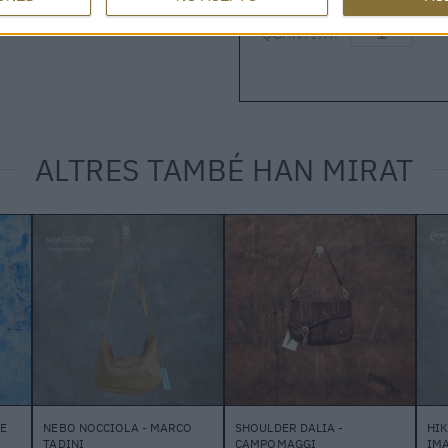
QUANTITAT
ALTRES TAMBÉ HAN MIRAT
E
NEBO NOCCIOLA - MARCO
SHOULDER DALIA -
HI
TADINI
CAMPOMAGGI
IMA