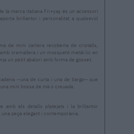
e la marca italiana Fri+yay és un accessori
 aporta brillantor i personalitat a qualsevol
a de mini cartera recoberta de cristalls,
amb cremallera i un mosquetó metàl·lic en
nja un petit abalori amb forma de gosset.
 cadena —una de curta i una de llarga— que
una mini bossa de mà o creuada.
 amb els detalls platejats i la brillantor
ea una peça elegant i contemporània.