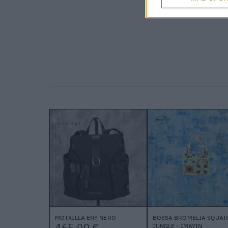
MOTXILLA ENY NERO
BOSSA BROMELIA SQUAR
465,00 €
JUNGLE - IMAYIN