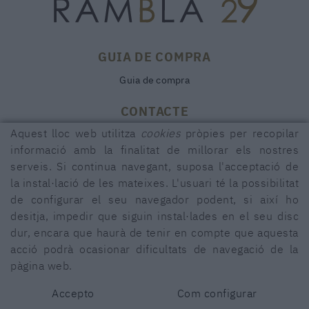
GUIA DE COMPRA
Guia de compra
CONTACTE
Aquest lloc web utilitza
cookies
pròpies per recopilar
Rambla, 29
17600 FIGUERES (Girona)
informació amb la finalitat de millorar els nostres
serveis. Si continua navegant, suposa l'acceptació de
972 50 00 07
la instal·lació de les mateixes. L'usuari té la possibilitat
690 91 26 40
de configurar el seu navegador podent, si així ho
rambla29@rambla29.com
desitja, impedir que siguin instal·lades en el seu disc
dur, encara que haurà de tenir en compte que aquesta
acció podrà ocasionar dificultats de navegació de la
pàgina web.
POLÍTICA DE COOKIES
AVÍS LEGAL
CONDICIONS
DECLARACCIÓ D'ACCESSIBILITAT
Accepto
Com configurar