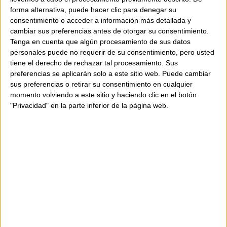
forma alternativa, puede hacer clic para denegar su
consentimiento o acceder a información más detallada y
La bossa incorpora una elegant nansa
cambiar sus preferencias antes de otorgar su consentimiento.
artesanal feta amb cordó i comptes, així com
Tenga en cuenta que algún procesamiento de sus datos
una tira llarga extraïble per portar-la creuada
personales puede no requerir de su consentimiento, pero usted
amb comoditat i estil.
tiene el derecho de rechazar tal procesamiento. Sus
preferencias se aplicarán solo a este sitio web. Puede cambiar
sus preferencias o retirar su consentimiento en cualquier
L’interior està folrat en cotó 100 % i inclou
momento volviendo a este sitio y haciendo clic en el botón
"Privacidad" en la parte inferior de la página web.
una pràctica butxaca amb cremallera. El
tancament amb corretja de pell i detall de
comptes reforça el seu caràcter exclusiu i
artesanal.
Característiques:
Mini bolso tipus cistell
Brodat artesanal amb comptes de vidre
Base beige amb motius multicolor