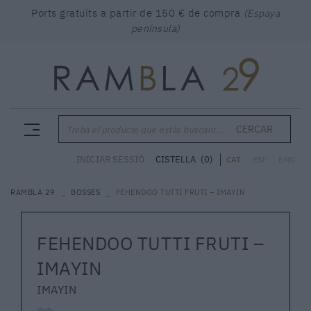
Ports gratuïts a partir de 150 € de compra
(Espaya
península)
CERCAR
Troba el producte que estàs buscant ...
CISTELLA
(0)
INICIAR SESSIÓ
CAT
ESP
ENG
RAMBLA 29
BOSSES
FEHENDOO TUTTI FRUTI – IMAYIN
FEHENDOO TUTTI FRUTI –
IMAYIN
IMAYIN