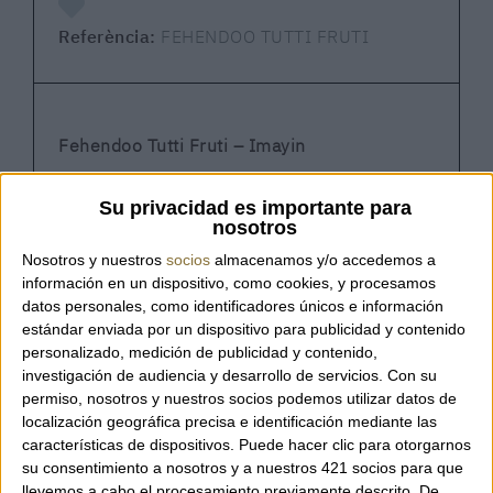
Referència:
FEHENDOO TUTTI FRUTI
Fehendoo Tutti Fruti – Imayin
Su privacidad es importante para
Ens complau presentar la
Fehendoo Tutti
nosotros
Fruti
, una peça artesanal de la marca Imayin
Nosotros y nuestros
socios
almacenamos y/o accedemos a
que combina l’esperit bohemi amb un
información en un dispositivo, como cookies, y procesamos
sofisticat treball manual de brodat.
datos personales, como identificadores únicos e información
estándar enviada por un dispositivo para publicidad y contenido
personalizado, medición de publicidad y contenido,
Aquest minibolso en forma de petit cistell
investigación de audiencia y desarrollo de servicios.
Con su
està elaborat completament a mà amb
permiso, nosotros y nuestros socios podemos utilizar datos de
delicades comptes de vidre sobre una base
localización geográfica precisa e identificación mediante las
características de dispositivos. Puede hacer clic para otorgarnos
beige decorada amb motius multicolor que
su consentimiento a nosotros y a nuestros 421 socios para que
aporten llum, textura i vitalitat a la peça.
llevemos a cabo el procesamiento previamente descrito. De