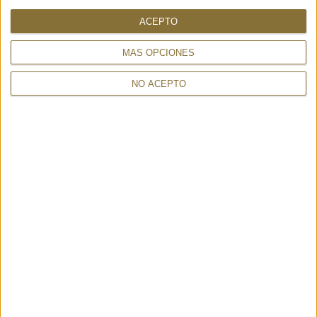
Enviament en 24-48 hores.
ACEPTO
MÁS OPCIONES
319,00 €
NO ACEPTO
ALTRES TAMBÉ HAN MIRAT