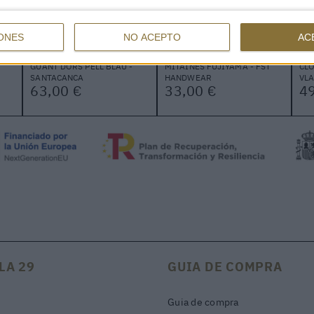
ONES
NO ACEPTO
AC
GUANT DORS PELL BLAU -
MITAINES FUJIYAMA - FST
CLO
SANTACANCA
HANDWEAR
VLA
63,00 €
33,00 €
49
LA 29
GUIA DE COMPRA
Guia de compra