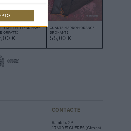
EPTO
UD KNIT MITTENS NAVY –
GUANTS MARRON ORANGE -
B ORFATTI
BROKANTE
,00 €
55,00 €
CONTACTE
Rambla, 29
17600 FIGUERES (Girona)