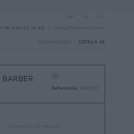
_
_
CAT
ESP
ENG
7
| M.
690 91 26 40
rambla29@rambla29.com
CISTELLA
(0)
INICIAR SESSIÓ
 BARBER
Referència:
BARBER
Enviament en 24-48 hores.