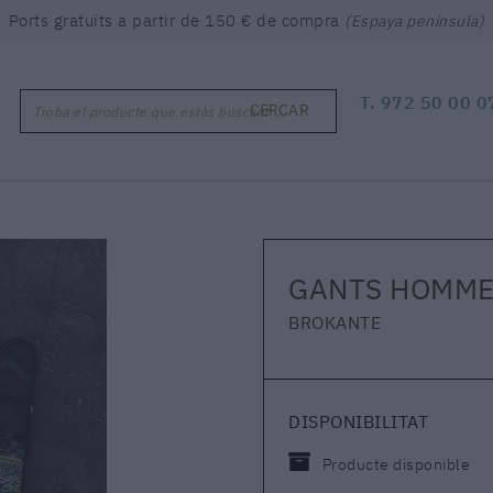
Ports gratuïts a partir de 150 € de compra
(Espaya península)
T.
972 50 00 0
CERCAR
Troba el producte que estàs buscant ...
GANTS HOMME
BROKANTE
DISPONIBILITAT
Producte disponible