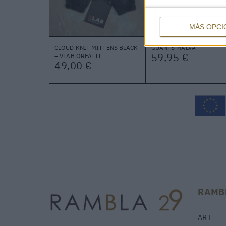
MÁS OPCI
CLOUD KNIT MITTENS BLACK
GUANTS MALVA
59,95 €
– VLAB ORFATTI
49,00 €
RAMB
ART