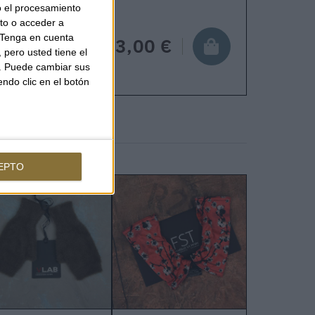
o el procesamiento
to o acceder a
Tenga en cuenta
63,00 €
pero usted tiene el
b. Puede cambiar sus
endo clic en el botón
EPTO