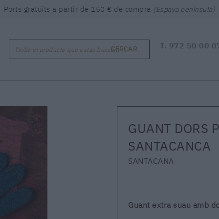
Ports gratuïts a partir de 150 € de compra
(Espaya península)
T.
972 50 00 0
CERCAR
Troba el producte que estàs buscant ...
GUANT DORS P
SANTACANCA
SANTACANA
Guant extra suau amb dors