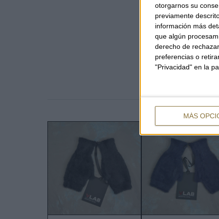
otorgarnos su conse
previamente descrito
información más deta
que algún procesami
derecho de rechazar 
preferencias o retir
"Privacidad" en la pa
MÁS OPCI