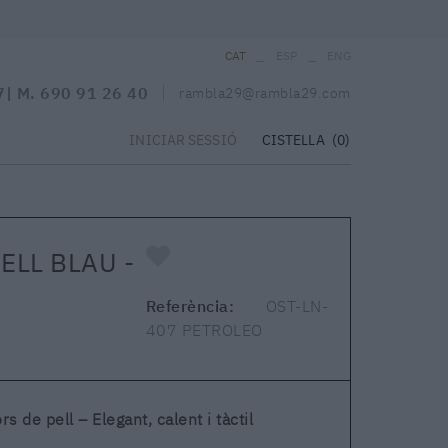
_
_
CAT
ESP
ENG
7
| M.
690 91 26 40
rambla29@rambla29.com
CISTELLA
(0)
INICIAR SESSIÓ
ELL BLAU -
Referència:
OST-LN-
407 PETROLEO
 de pell – Elegant, calent i tàctil