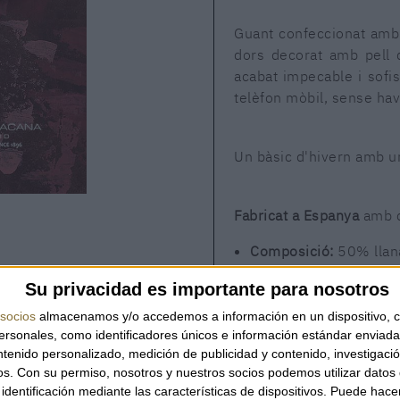
Guant confeccionat amb 
dors decorat amb pell 
acabat impecable i sofi
telèfon mòbil, sense have
Un bàsic d'hivern amb un
Fabricat a Espanya
amb cu
Composició:
50% llan
Decoració:
100% pell 
Su privacidad es importante para nosotros
socios
almacenamos y/o accedemos a información en un dispositivo, c
DISPONIBILITAT
sonales, como identificadores únicos e información estándar enviada 
ntenido personalizado, medición de publicidad y contenido, investigaci
NOMÉS
2
UNITATS
os.
Con su permiso, nosotros y nuestros socios podemos utilizar datos 
identificación mediante las características de dispositivos. Puede hacer