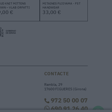
UD KNIT MITTENS
MITAINES FUJIYAMA - FST
WN – VLAB ORFATTI
HANDWEAR
,00 €
33,00 €
CONTACTE
Rambla, 29
17600 FIGUERES (Girona)
972 50 00 07
690 91 26 40