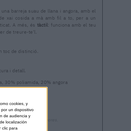
una barreja suau de llana i angora, amb el
de xai cosida a mà amb fil a to, per a un
sticat. A més, és
tàctil
: funciona amb el teu
r de treure-te'l.
 toc de distinció.
ra i detall.
a, 30% poliamida, 20% angora
de xai
omo cookies, y
por un dispositivo
ón de audiencia y
Enviament en 24-48 hores.
de localización
 clic para