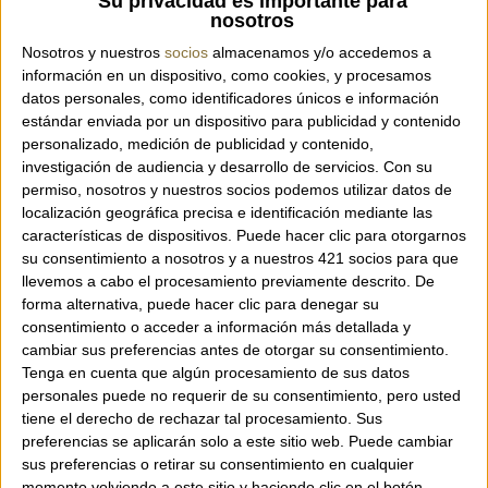
Su privacidad es importante para
nosotros
Nosotros y nuestros
socios
almacenamos y/o accedemos a
información en un dispositivo, como cookies, y procesamos
datos personales, como identificadores únicos e información
Interior de la barra amb clients
estándar enviada por un dispositivo para publicidad y contenido
personalizado, medición de publicidad y contenido,
1
2
3
investigación de audiencia y desarrollo de servicios.
Con su
permiso, nosotros y nuestros socios podemos utilizar datos de
localización geográfica precisa e identificación mediante las
L'any 1967, en Carles, el fill d'en Tià i la Conxita, va
características de dispositivos. Puede hacer clic para otorgarnos
començar els seus estudis a l'Escola Superior de
su consentimiento a nosotros y a nuestros 421 socios para que
llevemos a cabo el procesamiento previamente descrito. De
Belles Arts de Barcelona, deixant de banda la
forma alternativa, puede hacer clic para denegar su
restauració. En aquell moment va tenir lloc el primer
consentimiento o acceder a información más detallada y
canvi i la família va transformar l'antic cafè en
cambiar sus preferencias antes de otorgar su consentimiento.
Souvenirs Rambla amb l'esclat del turisme dels anys
Tenga en cuenta que algún procesamiento de sus datos
60. A l'establiment hi podíem trobar castanyoles,
personales puede no requerir de su consentimiento, pero usted
banderilles, quixots, inflables, barrets mexicans,
tiene el derecho de rechazar tal procesamiento. Sus
ceràmiques, fusta negra, enormes pells de vaca... I no
preferencias se aplicarán solo a este sitio web. Puede cambiar
sus preferencias o retirar su consentimiento en cualquier
ens podem oblidar del souvenir per excel·lència de
momento volviendo a este sitio y haciendo clic en el botón