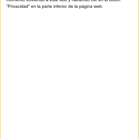
l'època, les postals de flamenca i, ara ja peces de
"Privacidad" en la parte inferior de la página web.
col·lecció, les nines Marín.
La Conxita i en Tià ensenyant les nines Marín