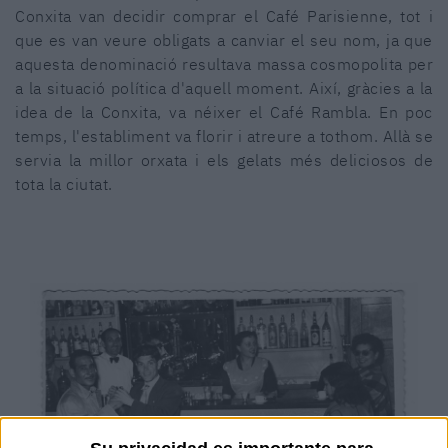
Conxita van decidir comprar el Café Parisienne, tot i
que es van veure obligats a canviar el seu nom, ja que
aquesta denominació resultava massa cosmopolita per
a la situació política d'aquell moment. Així, gràcies a la
idea de la Conxita, va néixer el Café Rambla. En poc
temps, l'establiment va florir i atreure a tothom. Allà se
servia la millor orxata i els gelats més deliciosos de
tota la ciutat.