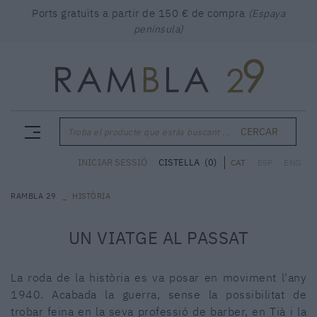
Ports gratuïts a partir de 150 € de compra
(Espaya
península)
CERCAR
Troba el producte que estàs buscant ...
CISTELLA
(0)
INICIAR SESSIÓ
CAT
ESP
ENG
RAMBLA 29
HISTÒRIA
UN VIATGE AL PASSAT
La roda de la història es va posar en moviment l'any
1940. Acabada la guerra, sense la possibilitat de
trobar feina en la seva professió de barber, en Tià i la