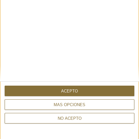
DISPONIBILITAT
NOMÉS
1
UNITAT
Enviament en 24-48 hores.
30%
119€
83,30 €
ACEPTO
ALTRES TAMBÉ HAN MIRAT
MÁS OPCIONES
NO ACEPTO