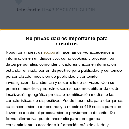
Referència:
H543 MACRAME GLICINE
Cistell Blonda – Massimo Braccialini
Su privacidad es importante para
nosotros
Nosotros y nuestros
socios
almacenamos y/o accedemos a
Bossa de la marca italiana Massimo
información en un dispositivo, como cookies, y procesamos
Braccialini en format cistell, confeccionada
datos personales, como identificadores únicos e información
estándar enviada por un dispositivo para publicidad y contenido
en delicada blonda amb anses de pell que
personalizado, medición de publicidad y contenido,
aporten estructura i elegància. Un disseny
investigación de audiencia y desarrollo de servicios.
Con su
lleuger i femení que combina artesania i
permiso, nosotros y nuestros socios podemos utilizar datos de
estil, perfecte per als dies d’estiu o per
localización geográfica precisa e identificación mediante las
donar un toc especial a qualsevol look.
características de dispositivos. Puede hacer clic para otorgarnos
su consentimiento a nosotros y a nuestros 419 socios para que
llevemos a cabo el procesamiento previamente descrito. De
A l’interior incorpora una pràctica bosseta de
forma alternativa, puede hacer clic para denegar su
teixit a to, ideal per guardar els teus objectes
consentimiento o acceder a información más detallada y