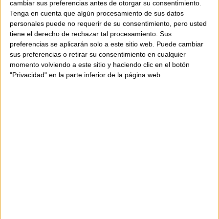
cambiar sus preferencias antes de otorgar su consentimiento.
personals amb comoditat i discreció.
Tenga en cuenta que algún procesamiento de sus datos
personales puede no requerir de su consentimiento, pero usted
tiene el derecho de rechazar tal procesamiento. Sus
Característiques:
preferencias se aplicarán solo a este sitio web. Puede cambiar
sus preferencias o retirar su consentimiento en cualquier
Bossa tipus cistell de blonda
momento volviendo a este sitio y haciendo clic en el botón
Anses de pell
"Privacidad" en la parte inferior de la página web.
Interior amb bosseta de teixit a to
Disponible en quatre colors
Fabricada a Itàlia
Composició:
blonda i pell
Mides:
46 x 30 x 17 cm