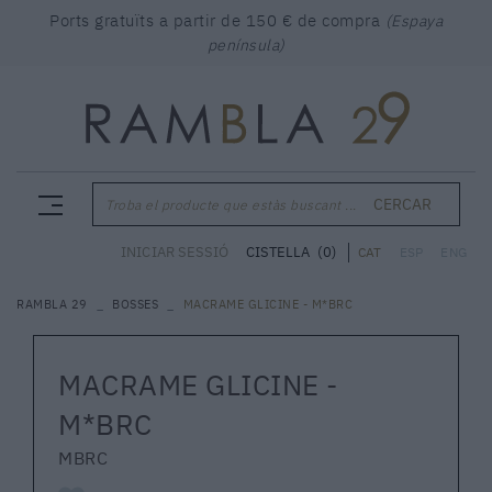
Ports gratuïts a partir de 150 € de compra
(Espaya
península)
CERCAR
Troba el producte que estàs buscant ...
CISTELLA
(0)
INICIAR SESSIÓ
CAT
ESP
ENG
RAMBLA 29
BOSSES
MACRAME GLICINE - M*BRC
MACRAME GLICINE -
M*BRC
MBRC