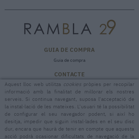
GUIA DE COMPRA
Guia de compra
CONTACTE
Aquest lloc web utilitza
cookies
pròpies per recopilar
Rambla, 29
17600 FIGUERES (Girona)
informació amb la finalitat de millorar els nostres
serveis. Si continua navegant, suposa l'acceptació de
972 50 00 07
la instal·lació de les mateixes. L'usuari té la possibilitat
690 91 26 40
de configurar el seu navegador podent, si així ho
rambla29@rambla29.com
desitja, impedir que siguin instal·lades en el seu disc
dur, encara que haurà de tenir en compte que aquesta
acció podrà ocasionar dificultats de navegació de la