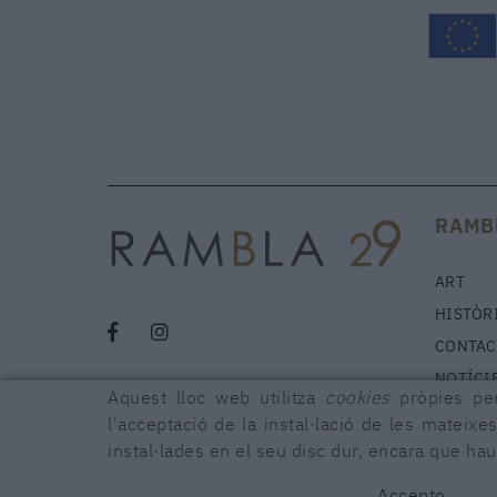
RAMB
ART
HISTÒR
CONTAC
NOTÍCI
Aquest lloc web utilitza
cookies
pròpies per
l'acceptació de la instal·lació de les mateixes
instal·lades en el seu disc dur, encara que ha
POLÍTICA DE COOKIES
AVÍS LEGAL
CONDICIONS
DECLARA
Accepto