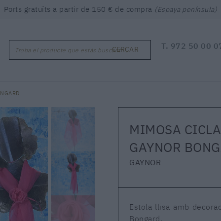
Ports gratuïts a partir de 150 € de compra
(Espaya península)
T.
972 50 00 0
CERCAR
Troba el producte que estàs buscant ...
ONGARD
MIMOSA CICLA
GAYNOR BON
GAYNOR
Estola llisa amb decorac
Bongard.