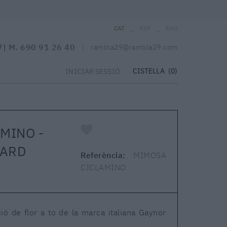
_
_
CAT
ESP
ENG
7
| M.
690 91 26 40
rambla29@rambla29.com
CISTELLA
(0)
INICIAR SESSIÓ
MINO -
GARD
Referència:
MIMOSA
CICLAMINO
ió de flor a to de la marca italiana Gaynor