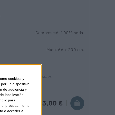
.
Composició: 100% seda.
Mida: 66 x 200 cm.
Enviament en 24-48 hores.
omo cookies, y
por un dispositivo
ón de audiencia y
de localización
 clic para
145,00 €
o el procesamiento
to o acceder a