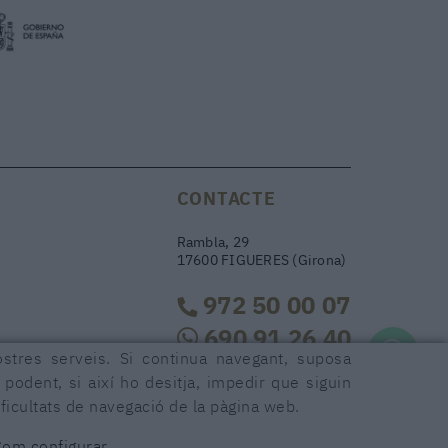
CONTACTE
Rambla, 29
17600 FIGUERES (Girona)
972 50 00 07
690 91 26 40
ostres serveis. Si continua navegant, suposa
r podent, si així ho desitja, impedir que siguin
rambla29@rambla29.com
ficultats de navegació de la pàgina web.
Com configurar