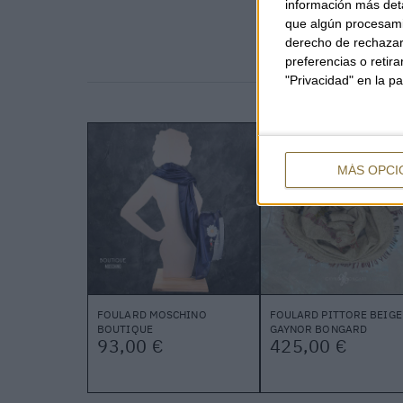
información más deta
que algún procesami
derecho de rechazar 
preferencias o retir
"Privacidad" en la pa
MÁS OPCI
FOULARD MOSCHINO
FOULARD PITTORE BEIGE
BOUTIQUE
GAYNOR BONGARD
93,00 €
425,00 €