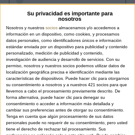
Referència:
MINERVA MANDARINO
Su privacidad es importante para
nosotros
Nosotros y nuestros
socios
almacenamos y/o accedemos a
información en un dispositivo, como cookies, y procesamos
Estola d'organza llisa de la marca italiana
datos personales, como identificadores únicos e información
Gaynor Bongard. I deal per a cerimònia.
estándar enviada por un dispositivo para publicidad y contenido
personalizado, medición de publicidad y contenido,
investigación de audiencia y desarrollo de servicios.
Con su
permiso, nosotros y nuestros socios podemos utilizar datos de
Disponible en tres colors.
localización geográfica precisa e identificación mediante las
características de dispositivos. Puede hacer clic para otorgarnos
su consentimiento a nosotros y a nuestros 421 socios para que
Composició: 100% seda.
llevemos a cabo el procesamiento previamente descrito. De
forma alternativa, puede hacer clic para denegar su
consentimiento o acceder a información más detallada y
Mida: 66 x 200 cm.
cambiar sus preferencias antes de otorgar su consentimiento.
Tenga en cuenta que algún procesamiento de sus datos
personales puede no requerir de su consentimiento, pero usted
tiene el derecho de rechazar tal procesamiento. Sus