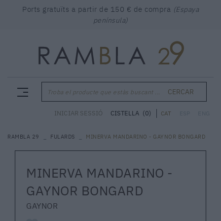
Ports gratuïts a partir de 150 € de compra
(Espaya
península)
CERCAR
Troba el producte que estàs buscant ...
CISTELLA
(0)
INICIAR SESSIÓ
CAT
ESP
ENG
RAMBLA 29
FULARDS
MINERVA MANDARINO - GAYNOR BONGARD
MINERVA MANDARINO -
GAYNOR BONGARD
GAYNOR