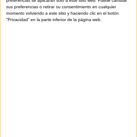
preferencias se aplicarán solo a este sitio web. Puede cambiar
sus preferencias o retirar su consentimiento en cualquier
momento volviendo a este sitio y haciendo clic en el botón
"Privacidad" en la parte inferior de la página web.
DISPONIBILITAT
Producte disponible
Enviament en 24-48 hores.