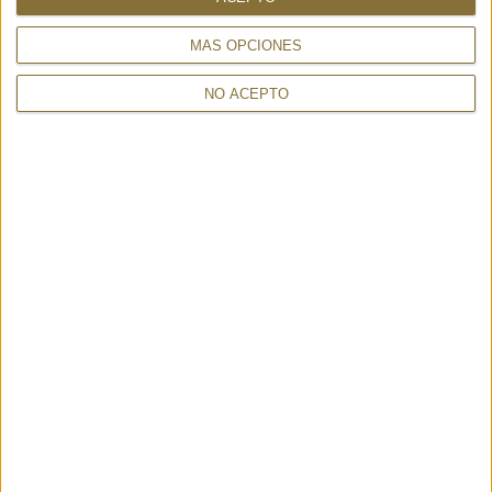
FOULARD IMAGE OLIVE - CASHÀ
MINERVA PEONIA - GAYNOR
389,00 €
BONGARD
135,00 €
MÁS OPCIONES
NO ACEPTO
BUFANDA LACROIX RED
GEOMETRIC PRINTED STOLE
149,00 €
235,00 €