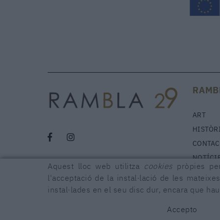
RAMB
ART
HISTÒR
CONTAC
NOTÍCI
Aquest lloc web utilitza
cookies
pròpies per
l'acceptació de la instal·lació de les mateixes
instal·lades en el seu disc dur, encara que ha
POLÍTICA DE COOKIES
AVÍS LEGAL
CONDICIONS
DECLARA
Accepto