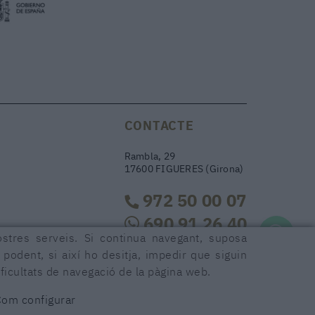
CONTACTE
Rambla, 29
17600 FIGUERES (Girona)
972 50 00 07
690 91 26 40
ostres serveis. Si continua navegant, suposa
r podent, si així ho desitja, impedir que siguin
rambla29@rambla29.com
ficultats de navegació de la pàgina web.
Com configurar