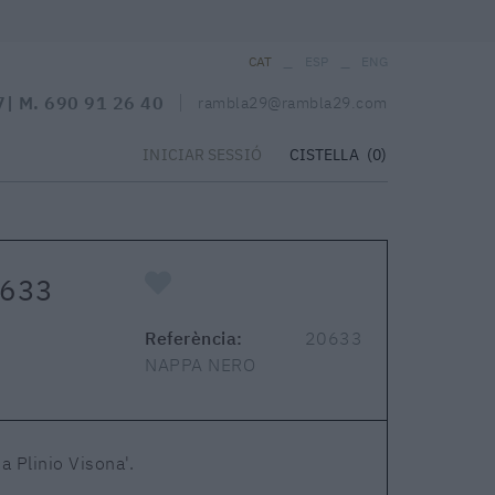
_
_
CAT
ESP
ENG
7
| M.
690 91 26 40
rambla29@rambla29.com
CISTELLA
(0)
INICIAR SESSIÓ
0633
Referència:
20633
NAPPA NERO
a Plinio Visona'.