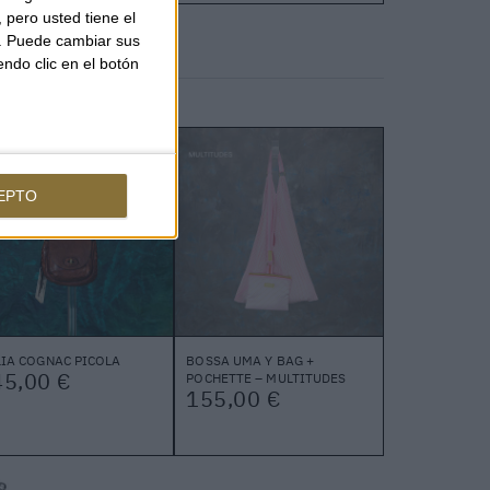
pero usted tiene el
b. Puede cambiar sus
endo clic en el botón
EPTO
IA COGNAC PICOLA
BOSSA UMA Y BAG +
45,00 €
POCHETTE – MULTITUDES
155,00 €