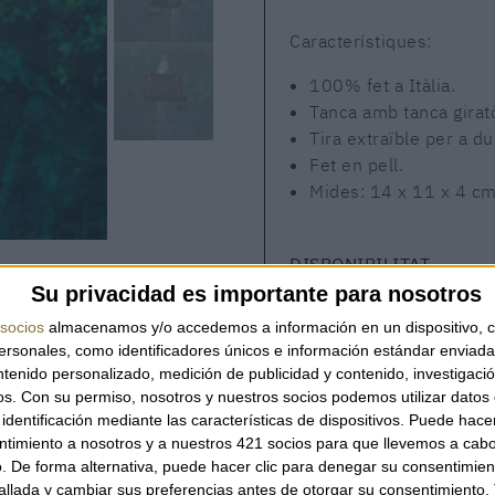
Característiques:
100% fet a Itàlia.
Tanca amb tanca giratò
Tira extraïble per a d
Fet en pell.
Mides: 14 x 11 x 4 cm
DISPONIBILITAT
Su privacidad es importante para nosotros
Producte disponible
socios
almacenamos y/o accedemos a información en un dispositivo, c
sonales, como identificadores únicos e información estándar enviada 
ntenido personalizado, medición de publicidad y contenido, investigaci
os.
Con su permiso, nosotros y nuestros socios podemos utilizar datos 
identificación mediante las características de dispositivos. Puede hacer
QUANTITAT
ntimiento a nosotros y a nuestros 421 socios para que llevemos a cab
. De forma alternativa, puede hacer clic para denegar su consentimien
llada y cambiar sus preferencias antes de otorgar su consentimiento.