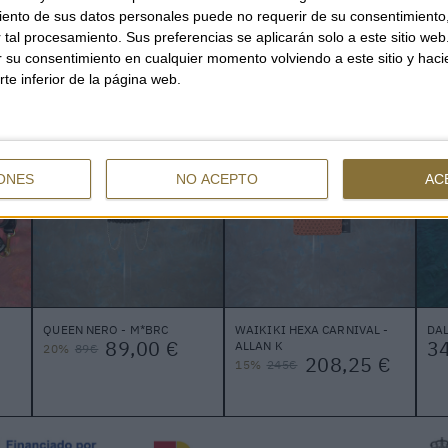
ento de sus datos personales puede no requerir de su consentimiento, 
tal procesamiento. Sus preferencias se aplicarán solo a este sitio we
ar su consentimiento en cualquier momento volviendo a este sitio y haci
ALTRES TAMBÉ HAN MIRAT
rte inferior de la página web.
ONES
NO ACEPTO
AC
QUEEN NERO - M*BRC
WAIKIKI HEXA CARNIVAL -
DAL
89,00 €
3
ALLAN K
20%
89€
208,25 €
15%
245€