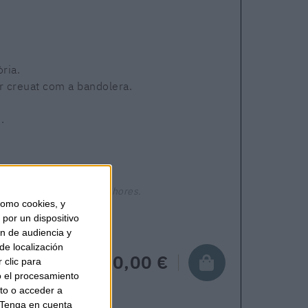
ria.
ur creuat com a bandolera.
.
Enviament en 24-48 hores.
omo cookies, y
por un dispositivo
ón de audiencia y
de localización
110,00 €
 clic para
o el procesamiento
to o acceder a
Tenga en cuenta