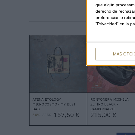
que algún procesami
derecho de rechazar 
preferencias o retir
"Privacidad" en la pa
MÁS OPCI
ATENA ETOLOGY
RONYONERA MICHELA
MICROCOSMO - MY BEST
ZEFIRO BLACK -
BAG
CAMPOMAGGI
157,50 €
215,00 €
30%
225€