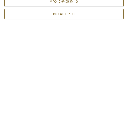
MÁS OPCIONES
NO ACEPTO
SELLA CALIF/CAM NERO 25570 -
MUST BLACK - GAYNOR
VISONA'
BONGARD
260,00 €
133,00 €
30%
190€