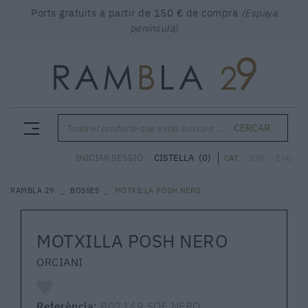
Ports gratuïts a partir de 150 € de compra
(Espaya
península)
CERCAR
Troba el producte que estàs buscant ...
CISTELLA
(0)
INICIAR SESSIÓ
CAT
ESP
ENG
RAMBLA 29
BOSSES
MOTXILLA POSH NERO
MOTXILLA POSH NERO
ORCIANI
Referència:
B02149 SOF NERO