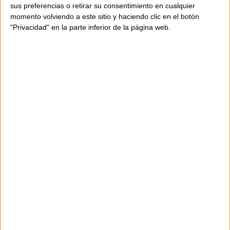
sus preferencias o retirar su consentimiento en cualquier
momento volviendo a este sitio y haciendo clic en el botón
"Privacidad" en la parte inferior de la página web.
DISPONIBILITAT
Producte disponible
Enviament en 24-48 hores.
555,00 €