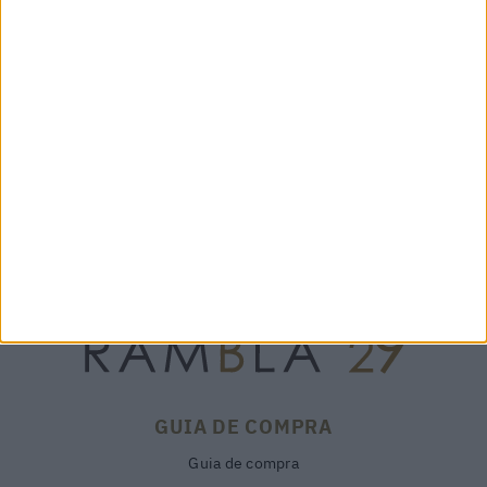
MARTA STRIPES BEIGE -
CHANTAL NERO - 24938
150,00 €
FRI+YAY
155,00 €
GUIA DE COMPRA
Guia de compra