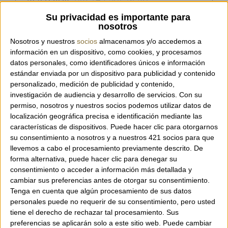
Su privacidad es importante para
nosotros
Nosotros y nuestros
socios
almacenamos y/o accedemos a
Motxilla de pell de la marca italiana Orciani.
información en un dispositivo, como cookies, y procesamos
Feta completament a Itàlia en pell de vedell
datos personales, como identificadores únicos e información
granulada tova amb acabats metàl·lics en
estándar enviada por un dispositivo para publicidad y contenido
personalizado, medición de publicidad y contenido,
color platejat. La bossa té una butxaca
investigación de audiencia y desarrollo de servicios.
Con su
exterior, una butxaca interior i tanca amb
permiso, nosotros y nuestros socios podemos utilizar datos de
cremallera. Les anses són graduables.
localización geográfica precisa e identificación mediante las
características de dispositivos. Puede hacer clic para otorgarnos
su consentimiento a nosotros y a nuestros 421 socios para que
Mides: 29 x 34 x 12 cm.
llevemos a cabo el procesamiento previamente descrito. De
forma alternativa, puede hacer clic para denegar su
consentimiento o acceder a información más detallada y
cambiar sus preferencias antes de otorgar su consentimiento.
Tenga en cuenta que algún procesamiento de sus datos
personales puede no requerir de su consentimiento, pero usted
tiene el derecho de rechazar tal procesamiento. Sus
preferencias se aplicarán solo a este sitio web. Puede cambiar