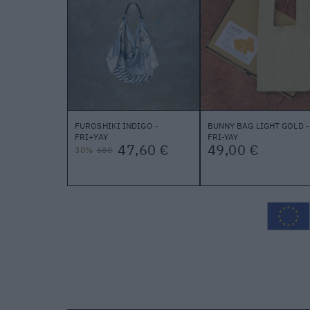
FUROSHIKI INDIGO -
BUNNY BAG LIGHT GOLD -
FRI+YAY
FRI-YAY
47,60 €
49,00 €
30%
68€