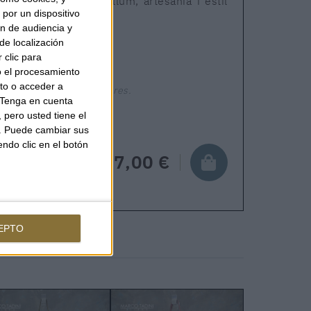
enina que combina llum, artesania i estil
por un dispositivo
ón de audiencia y
de localización
 clic para
o el procesamiento
to o acceder a
Enviament en 24-48 hores.
Tenga en cuenta
pero usted tiene el
b. Puede cambiar sus
endo clic en el botón
187,00 €
EPTO