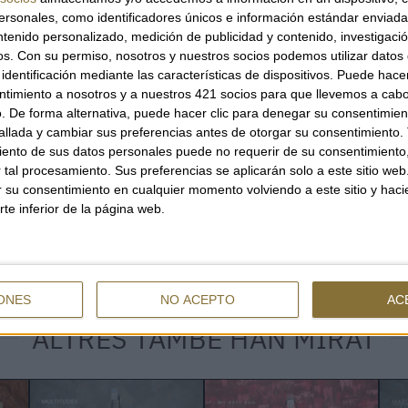
Una peça especial i fem
sonales, como identificadores únicos e información estándar enviada 
amb un aire refinat.
ntenido personalizado, medición de publicidad y contenido, investigaci
os.
Con su permiso, nosotros y nuestros socios podemos utilizar datos 
identificación mediante las características de dispositivos. Puede hacer
DISPONIBILITAT
ntimiento a nosotros y a nuestros 421 socios para que llevemos a cab
. De forma alternativa, puede hacer clic para denegar su consentimien
NOMÉS
1
UNITAT
llada y cambiar sus preferencias antes de otorgar su consentimiento.
ento de sus datos personales puede no requerir de su consentimiento, 
tal procesamiento. Sus preferencias se aplicarán solo a este sitio we
ar su consentimiento en cualquier momento volviendo a este sitio y haci
rte inferior de la página web.
QUANTITAT
ONES
NO ACEPTO
AC
ALTRES TAMBÉ HAN MIRAT