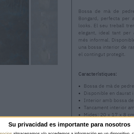
Bossa de mà de pedrer
Bongard, perfecta per ap
looks. El seu treball tr
elegant, ideal tant pe
més informal. Disponible
una bossa interior de r
el contingut protegit.
Característiques:
Bossa de mà de pedre
Disponible en daurat i
Interior amb bossa de 
Tancament interior am
Mides: 20 x 17 x 8 c
Su privacidad es importante para nosotros
socios
almacenamos y/o accedemos a información en un dispositivo, c