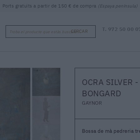
Ports gratuïts a partir de 150 € de compra
(Espaya península)
T.
972 50 00 0
CERCAR
Troba el producte que estàs buscant ...
OCRA SILVER 
BONGARD
GAYNOR
Bossa de mà pedreria t