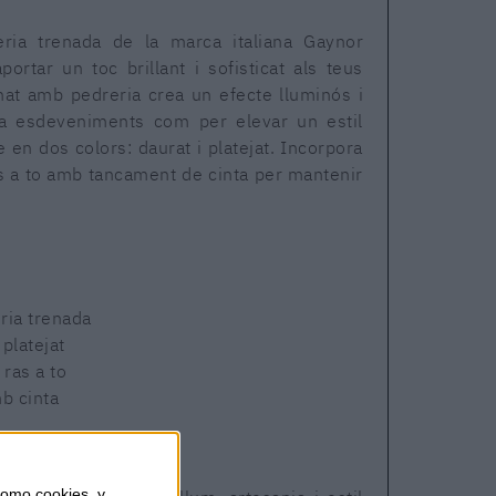
ia trenada de la marca italiana Gaynor
ortar un toc brillant i sofisticat als teus
enat amb pedreria crea un efecte lluminós i
r a esdeveniments com per elevar un estil
 en dos colors: daurat i platejat. Incorpora
as a to amb tancament de cinta per mantenir
ria trenada
 platejat
ras a to
b cinta
m
omo cookies, y