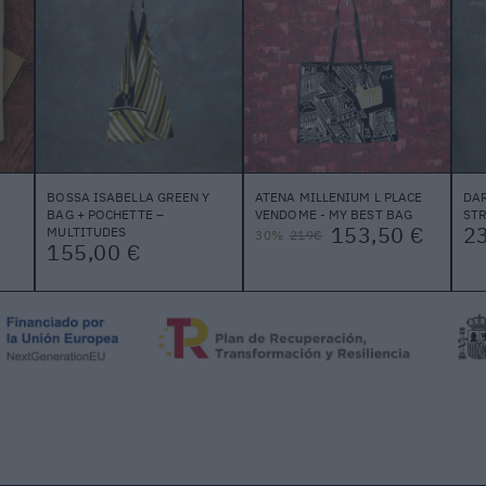
BOSSA ISABELLA GREEN Y
ATENA MILLENIUM L PLACE
DAR
BAG + POCHETTE –
VENDOME - MY BEST BAG
ST
153,50 €
2
MULTITUDES
30%
219€
155,00 €