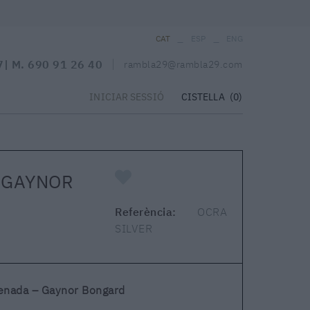
_
_
CAT
ESP
ENG
7
| M.
690 91 26 40
rambla29@rambla29.com
CISTELLA
(0)
INICIAR SESSIÓ
- GAYNOR
Referència:
OCRA
SILVER
renada – Gaynor Bongard