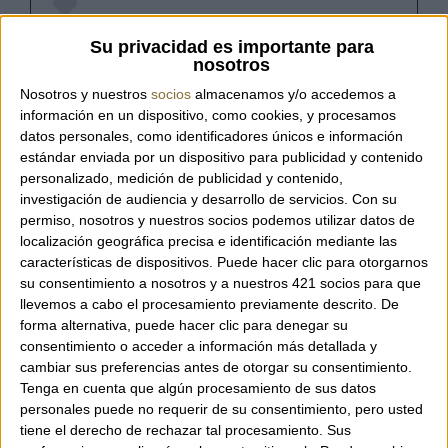
Referència:
OLLY ORCHID
Su privacidad es importante para
nosotros
Nosotros y nuestros
socios
almacenamos y/o accedemos a
información en un dispositivo, como cookies, y procesamos
Fulard llis quadrat amb serrells de la marca
datos personales, como identificadores únicos e información
italiana Gaynor Bongard.
estándar enviada por un dispositivo para publicidad y contenido
personalizado, medición de publicidad y contenido,
investigación de audiencia y desarrollo de servicios.
Con su
Disponible en tres colors.
permiso, nosotros y nuestros socios podemos utilizar datos de
localización geográfica precisa e identificación mediante las
características de dispositivos. Puede hacer clic para otorgarnos
su consentimiento a nosotros y a nuestros 421 socios para que
Composició: 55% lli i 45% modal.
llevemos a cabo el procesamiento previamente descrito. De
forma alternativa, puede hacer clic para denegar su
consentimiento o acceder a información más detallada y
Mida: 130 x 130 cm.
cambiar sus preferencias antes de otorgar su consentimiento.
Tenga en cuenta que algún procesamiento de sus datos
personales puede no requerir de su consentimiento, pero usted
tiene el derecho de rechazar tal procesamiento. Sus