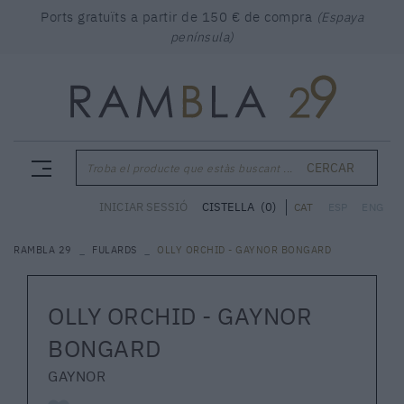
Ports gratuïts a partir de 150 € de compra
(Espaya
península)
CERCAR
Troba el producte que estàs buscant ...
CISTELLA
(0)
INICIAR SESSIÓ
CAT
ESP
ENG
RAMBLA 29
FULARDS
OLLY ORCHID - GAYNOR BONGARD
OLLY ORCHID - GAYNOR
BONGARD
GAYNOR