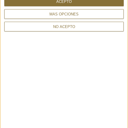
ACEPTO
SCARF AUSTRALIA GREEN
OMERO SOFT - GAYNOR
285,00 €
BONGARD
127,00 €
MÁS OPCIONES
NO ACEPTO
FOULARD PANTERA BORDEAUX
FULARD NIMES GREY
294,00 €
– GAYNOR BONGARD
135,00 €