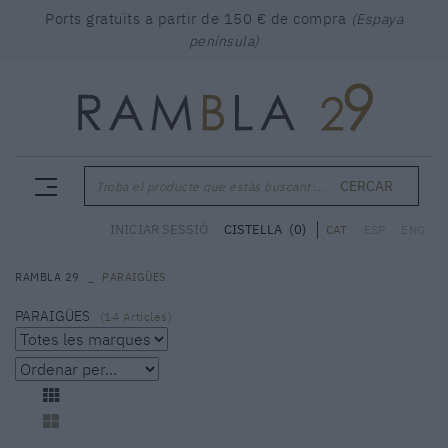
Ports gratuïts a partir de 150 € de compra
(Espaya
península)
CERCAR
Troba el producte que estàs buscant ...
CISTELLA
(0)
INICIAR SESSIÓ
CAT
ESP
ENG
RAMBLA 29
PARAIGÜES
PARAIGÜES
(
14
Articles)