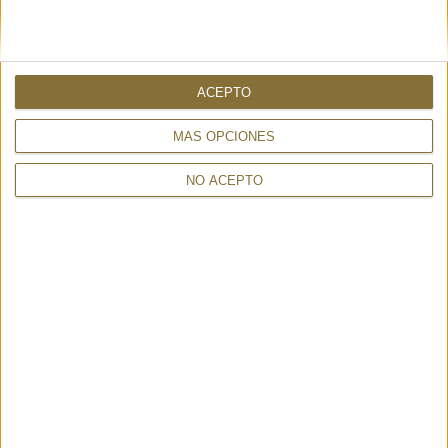
ACEPTO
MÁS OPCIONES
NO ACEPTO
PARAIGUA PLEGABLE MOSCHINO -
PARAIGUA PLEGABLE MOSCHINO -
COMPACT GROC
COMPACT BLAU
97,00 €
97,00 €