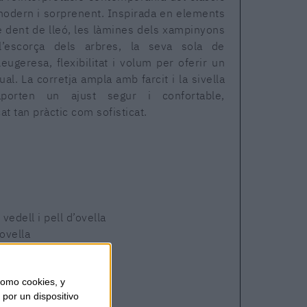
modern i sorprenent. Inspirada en elements
e dent de lleó, les làmines dels xampinyons
’escorça dels arbres, la seva sola de
geresa, flexibilitat i volum per oferir un
ual. La corretja ampla amb farcit i la sivella
 aporten un ajust segur i confortable,
at tan pràctic com sofisticat.
vedell i pell d’ovella
’ovella
uma
omo cookies, y
por un dispositivo