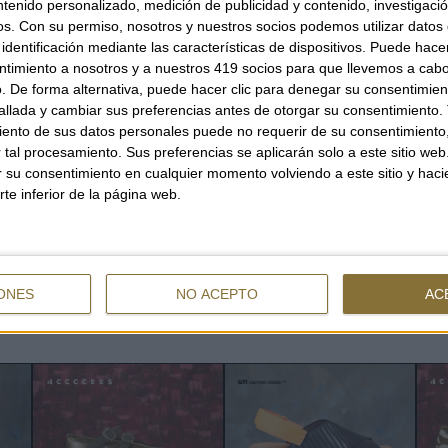
ntenido personalizado, medición de publicidad y contenido, investigaci
os.
Con su permiso, nosotros y nuestros socios podemos utilizar datos 
identificación mediante las características de dispositivos. Puede hacer
OPCIONS
ntimiento a nosotros y a nuestros 419 socios para que llevemos a cab
. De forma alternativa, puede hacer clic para denegar su consentimien
36
37
llada y cambiar sus preferencias antes de otorgar su consentimiento.
ento de sus datos personales puede no requerir de su consentimiento, 
tal procesamiento. Sus preferencias se aplicarán solo a este sitio we
171,00 €
ar su consentimiento en cualquier momento volviendo a este sitio y haci
rte inferior de la página web.
ONES
NO ACEPTO
AC
ALTRES TAMBÉ HAN MIRAT