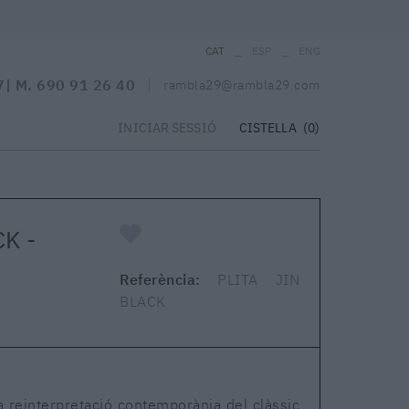
_
_
CAT
ESP
ENG
7
| M.
690 91 26 40
rambla29@rambla29.com
CISTELLA
(0)
INICIAR SESSIÓ
K -
Referència:
PLITA JIN
BLACK
 reinterpretació contemporània del clàssic