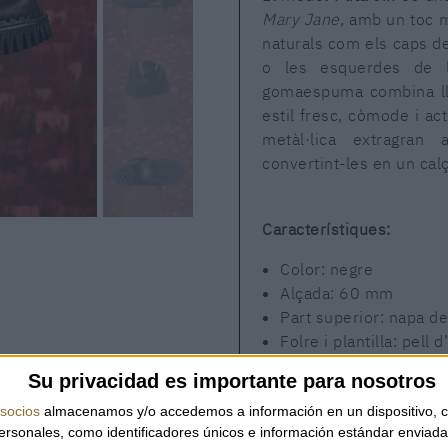
Mary Jane
, amb un toc 
naturals com els caps d
o les esquerdes de l
gomaespuma combina lleu
estil fresc, còmode i act
metàl·lica extragran
convertint-les en un calç
Característiques:
Color: negre
Alçada: 60 mm
Part superior: napa de 
Folre i plantilla: pell d
Plataforma: gomaesp
Su privacidad es importante para nosotros
socios
almacenamos y/o accedemos a información en un dispositivo, c
sonales, como identificadores únicos e información estándar enviada 
PLITA JIN BLACK