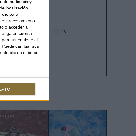
ón de audiencia y
de localización
 clic para
o el procesamiento
to o acceder a
38
39
40
Tenga en cuenta
pero usted tiene el
b. Puede cambiar sus
endo clic en el botón
EPTO