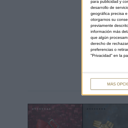
para publicidad y co
desarrollo de servici
geográfica precisa e 
otorgarnos su conse
previamente descrito
información más deta
que algún procesami
derecho de rechazar 
preferencias o retir
"Privacidad" en la pa
MÁS OPCI