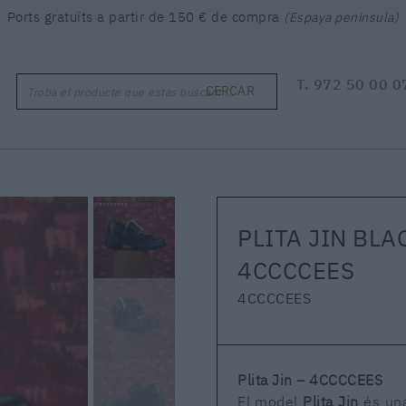
Ports gratuïts a partir de 150 € de compra
(Espaya península)
T.
972 50 00 0
CERCAR
Troba el producte que estàs buscant ...
PLITA JIN BLAC
4CCCCEES
4CCCCEES
Plita Jin – 4CCCCEES
El model
Plita Jin
és una