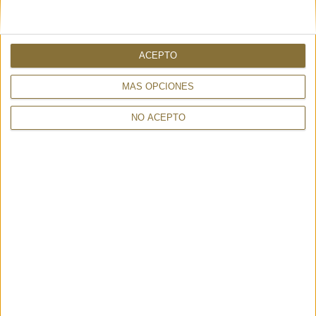
Part superior:
Pell de vaca i ovella.
Folre i plantilla:
Pell d’ovella.
Entresola:
PU de baixa densitat.
Sola:
Escuma EVA.
ACEPTO
MÁS OPCIONES
NO ACEPTO