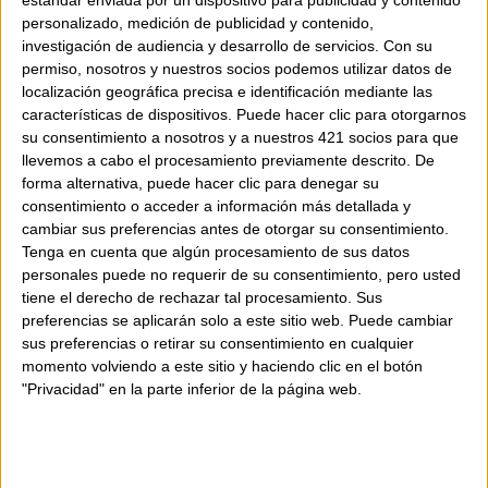
estándar enviada por un dispositivo para publicidad y contenido
personalizado, medición de publicidad y contenido,
Fusionant les seves estètiques úniques,
investigación de audiencia y desarrollo de servicios.
Con su
dues noves tonalitats vibrants – Sunset i
permiso, nosotros y nuestros socios podemos utilizar datos de
Desert – es presenten en el model
localización geográfica precisa e identificación mediante las
emblemàtic MELLOW ME, amb la qualitat i
características de dispositivos. Puede hacer clic para otorgarnos
l'artesania com a essència.
su consentimiento a nosotros y a nuestros 421 socios para que
llevemos a cabo el procesamiento previamente descrito. De
Dissenyades per perdurar, aquestes peces
forma alternativa, puede hacer clic para denegar su
acuradament elaborades són per a dones
consentimiento o acceder a información más detallada y
segures de si mateixes. Dones que no es
cambiar sus preferencias antes de otorgar su consentimiento.
deixen portar per les tendències, sinó que
Tenga en cuenta que algún procesamiento de sus datos
sovint marquen opinió i caminen amb
personales puede no requerir de su consentimiento, pero usted
determinació.
tiene el derecho de rechazar tal procesamiento. Sus
preferencias se aplicarán solo a este sitio web. Puede cambiar
sus preferencias o retirar su consentimiento en cualquier
Saben exactament on van i es vesteixen per
momento volviendo a este sitio y haciendo clic en el botón
"Privacidad" en la parte inferior de la página web.
fer que cada pas compti.
Sobre MIETIS