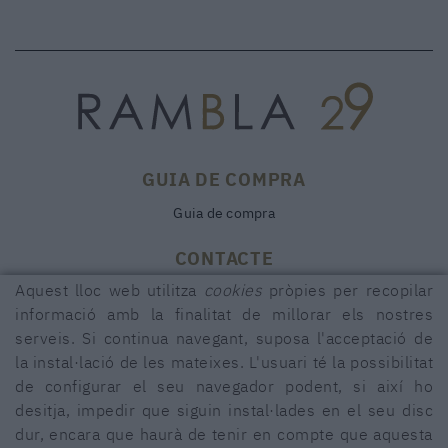
GUIA DE COMPRA
Guia de compra
CONTACTE
Aquest lloc web utilitza
cookies
pròpies per recopilar
Rambla, 29
17600 FIGUERES (Girona)
informació amb la finalitat de millorar els nostres
serveis. Si continua navegant, suposa l'acceptació de
972 50 00 07
la instal·lació de les mateixes. L'usuari té la possibilitat
690 91 26 40
de configurar el seu navegador podent, si així ho
rambla29@rambla29.com
desitja, impedir que siguin instal·lades en el seu disc
dur, encara que haurà de tenir en compte que aquesta