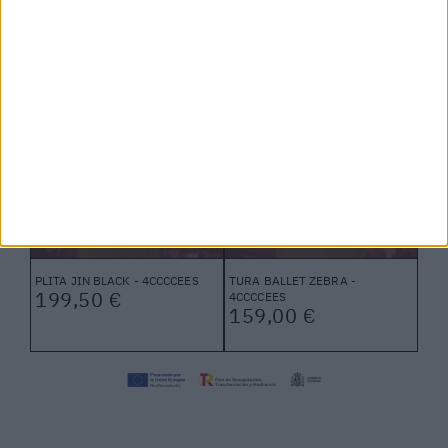
4CCCCEES
- UNITED NUDE
171,00 €
199,00 €
PLITA JIN BLACK - 4CCCCEES
TURA BALLET ZEBRA -
199,50 €
4CCCCEES
159,00 €