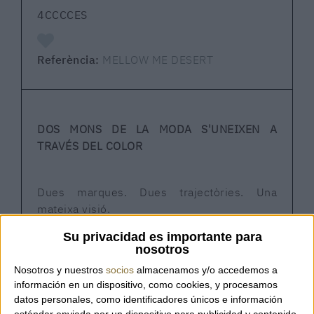
4CCCCES
Referència:
MELLOW ME DESERT
DOS MONS DE LA MODA S'UNEIXEN A
TRAVÉS DEL COLOR
Dues marques. Dues trajectòries. Una
mateixa visió.
Su privacidad es importante para
nosotros
Una col·laboració entre les sabates
Nosotros y nuestros
socios
almacenamos y/o accedemos a
avantguardistes de 4CCCCEES i la firma de
información en un dispositivo, como cookies, y procesamos
bosses de luxe MIETIS.
datos personales, como identificadores únicos e información