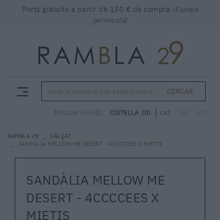
Ports gratuïts a partir de 150 € de compra
(Espaya
península)
CERCAR
Troba el producte que estàs buscant ...
CISTELLA
(0)
INICIAR SESSIÓ
CAT
ESP
ENG
RAMBLA 29
CALÇAT
SANDÀLIA MELLOW ME DESERT - 4CCCCEES X MIETIS
SANDÀLIA MELLOW ME
DESERT - 4CCCCEES X
MIETIS