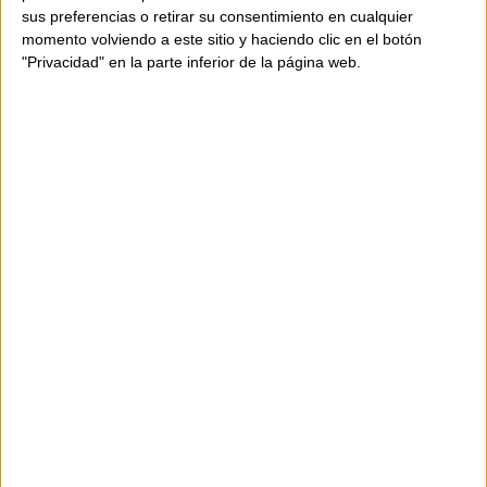
sus preferencias o retirar su consentimiento en cualquier
momento volviendo a este sitio y haciendo clic en el botón
"Privacidad" en la parte inferior de la página web.
DISPONIBILITAT
NOMÉS
1
UNITAT
Enviament en 24-48 hores.
285,00 €