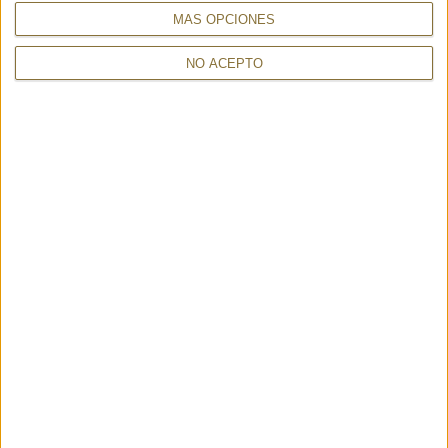
MÁS OPCIONES
NO ACEPTO
ORFEO CORAL - GAYNOR
SCARF EGITTO BRICK
399,00 €
BONGARD
129,00 €