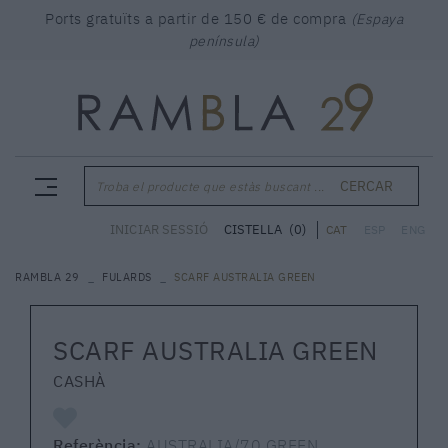
Ports gratuïts a partir de 150 € de compra
(Espaya
península)
CERCAR
Troba el producte que estàs buscant ...
CISTELLA
(0)
INICIAR SESSIÓ
CAT
ESP
ENG
RAMBLA 29
FULARDS
SCARF AUSTRALIA GREEN
SCARF AUSTRALIA GREEN
CASHÀ
Referència:
AUSTRALIA/70 GREEN