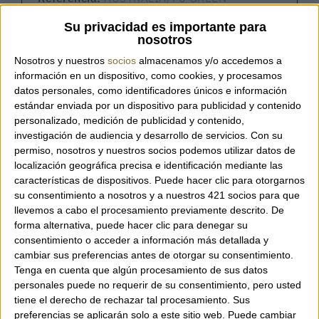
Su privacidad es importante para
nosotros
Nosotros y nuestros
socios
almacenamos y/o accedemos a
Fulard de la marca italiana Cashà.
información en un dispositivo, como cookies, y procesamos
datos personales, como identificadores únicos e información
estándar enviada por un dispositivo para publicidad y contenido
Disponible en dos tons diferents.
personalizado, medición de publicidad y contenido,
investigación de audiencia y desarrollo de servicios.
Con su
permiso, nosotros y nuestros socios podemos utilizar datos de
Composició: 70% caixmir i 30% seda.
localización geográfica precisa e identificación mediante las
características de dispositivos. Puede hacer clic para otorgarnos
su consentimiento a nosotros y a nuestros 421 socios para que
Mida: 70 x 200 cm.
llevemos a cabo el procesamiento previamente descrito. De
forma alternativa, puede hacer clic para denegar su
consentimiento o acceder a información más detallada y
cambiar sus preferencias antes de otorgar su consentimiento.
Tenga en cuenta que algún procesamiento de sus datos
personales puede no requerir de su consentimiento, pero usted
tiene el derecho de rechazar tal procesamiento. Sus
preferencias se aplicarán solo a este sitio web. Puede cambiar