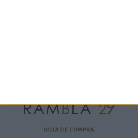
FOULARD FINAL BROWN -
MINERVA PEONIA - GAYNOR
CASHÀ
BONGARD
315,00 €
135,00 €
GUIA DE COMPRA