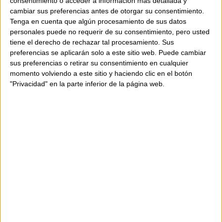
consentimiento o acceder a información más detallada y
cremallera i la butxaca interior amb
cambiar sus preferencias antes de otorgar su consentimiento.
cremallera garanteixen practicitat i
Tenga en cuenta que algún procesamiento de sus datos
personales puede no requerir de su consentimiento, pero usted
seguretat.
tiene el derecho de rechazar tal procesamiento. Sus
preferencias se aplicarán solo a este sitio web. Puede cambiar
sus preferencias o retirar su consentimiento en cualquier
Característiques:
momento volviendo a este sitio y haciendo clic en el botón
"Privacidad" en la parte inferior de la página web.
Bossa tipus cartera en pell metal·litzada
Detall de cadena amb pedreria a to
Tira de cadena per portar creuada (extraïble)
Tancament superior amb cremallera
1 butxaca interior amb cremallera
Fabricada a Itàlia
Composició:
pell
Mides: