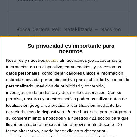
Bossa Cartera Pell Metal·litzada – Massimo
Braccialini
Su privacidad es importante para
nosotros
Bossa tipus cartera de la marca italiana
Nosotros y nuestros
socios
almacenamos y/o accedemos a
Massimo Braccialini confeccionada en pell
información en un dispositivo, como cookies, y procesamos
metal·litzada, amb un disseny sofisticat que
datos personales, como identificadores únicos e información
destaca pel detall de cadena amb pedreria a
estándar enviada por un dispositivo para publicidad y contenido
to. Un model elegant i versàtil que aporta
personalizado, medición de publicidad y contenido,
investigación de audiencia y desarrollo de servicios.
Con su
llum i caràcter a qualsevol estil.
permiso, nosotros y nuestros socios podemos utilizar datos de
localización geográfica precisa e identificación mediante las
características de dispositivos. Puede hacer clic para otorgarnos
Inclou una tira de cadena per portar-la
su consentimiento a nosotros y a nuestros 421 socios para que
creuada com a bandolera, amb tires
llevemos a cabo el procesamiento previamente descrito. De
extraïbles que permeten adaptar-la fàcilment
forma alternativa, puede hacer clic para denegar su
segons l’ocasió. El tancament amb