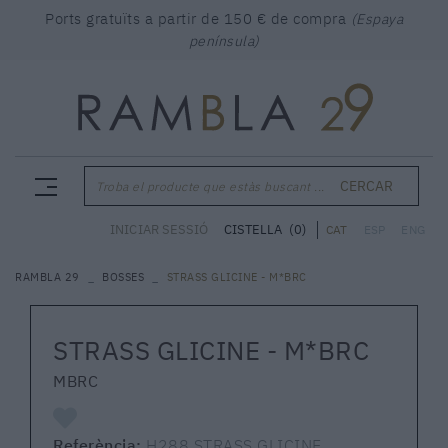
Ports gratuïts a partir de 150 € de compra
(Espaya
península)
CERCAR
Troba el producte que estàs buscant ...
CISTELLA
(0)
INICIAR SESSIÓ
CAT
ESP
ENG
RAMBLA 29
BOSSES
STRASS GLICINE - M*BRC
STRASS GLICINE - M*BRC
MBRC
Referència:
H288 STRASS GLICINE