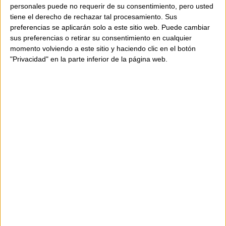
Tancament principal amb cremallera
personales puede no requerir de su consentimiento, pero usted
Butxaca interior amb cremallera
tiene el derecho de rechazar tal procesamiento. Sus
Llaços laterals ajustables en pell
preferencias se aplicarán solo a este sitio web. Puede cambiar
sus preferencias o retirar su consentimiento en cualquier
Alçada: 25 cm | Amplada: 37 cm |
momento volviendo a este sitio y haciendo clic en el botón
Profunditat: 14 cm
"Privacidad" en la parte inferior de la página web.
Composició:
100% pell de vedell plena flor
doble
Toc de distinció i funcionalitat en un disseny
espaiós que combina elegància i practicitat.