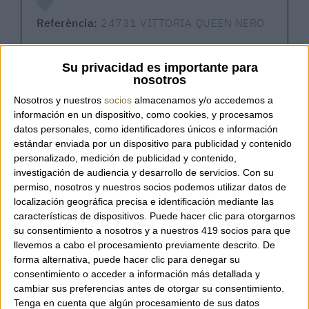
Referència:
24731 VITTORIA QUEEN NERO
Su privacidad es importante para
nosotros
Bossa Vittoria – Visona’
Nosotros y nuestros
socios
almacenamos y/o accedemos a
Bossa d’espatlla gran de la marca italiana
información en un dispositivo, como cookies, y procesamos
Visona’, confeccionada en pell de vedell
datos personales, como identificadores únicos e información
plena flor doble, suau i d’alta qualitat. Es pot
estándar enviada por un dispositivo para publicidad y contenido
portar a l’espatlla o a la mà gràcies a la
personalizado, medición de publicidad y contenido,
investigación de audiencia y desarrollo de servicios.
Con su
bandolera extraïble. Les costures distintives
permiso, nosotros y nuestros socios podemos utilizar datos de
i els llaços laterals en pell, que permeten
localización geográfica precisa e identificación mediante las
ajustar-ne l’amplada, li aporten un toc
características de dispositivos. Puede hacer clic para otorgarnos
d’elegància atemporal. 100% Made in Italy.
su consentimiento a nosotros y a nuestros 419 socios para que
llevemos a cabo el procesamiento previamente descrito. De
forma alternativa, puede hacer clic para denegar su
Característiques:
consentimiento o acceder a información más detallada y
cambiar sus preferencias antes de otorgar su consentimiento.
Bandolera extraïble
Tenga en cuenta que algún procesamiento de sus datos