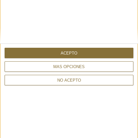
ALTRES TAMBÉ HAN MIRAT
ACEPTO
MÁS OPCIONES
NO ACEPTO
ATENA MILLENIUM L
STRASS GLICINE - M*BRC
80,50 €
PLANETAIRE - MY BEST BAG
30%
115€
164,50 €
30%
235€