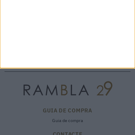
VITTORIA QUEEN NERO 21124 -
SIENA 23632 DOUBLE NERO
269,00 €
VISONA'
389,00 €
GUIA DE COMPRA
Guia de compra
CONTACTE