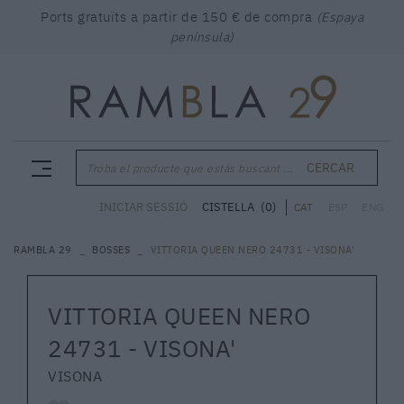
Ports gratuïts a partir de 150 € de compra
(Espaya
península)
CERCAR
Troba el producte que estàs buscant ...
CISTELLA
(0)
INICIAR SESSIÓ
CAT
ESP
ENG
RAMBLA 29
BOSSES
VITTORIA QUEEN NERO 24731 - VISONA'
VITTORIA QUEEN NERO
24731 - VISONA'
VISONA