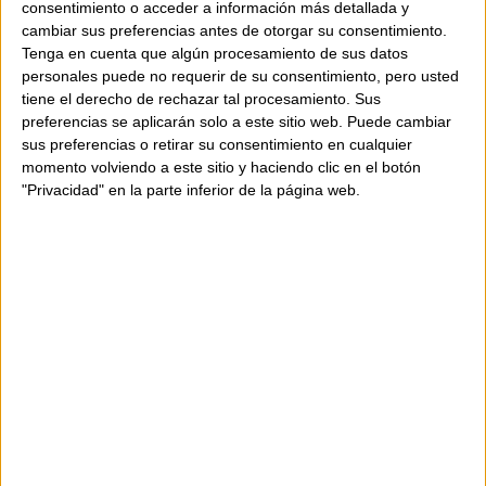
consentimiento o acceder a información más detallada y
organitzat.
cambiar sus preferencias antes de otorgar su consentimiento.
Tenga en cuenta que algún procesamiento de sus datos
personales puede no requerir de su consentimiento, pero usted
Característiques:
tiene el derecho de rechazar tal procesamiento. Sus
preferencias se aplicarán solo a este sitio web. Puede cambiar
Bossa bandolera teixida
sus preferencias o retirar su consentimiento en cualquier
Corretja de pell trenada
momento volviendo a este sitio y haciendo clic en el botón
Tancament superior amb cremallera
"Privacidad" en la parte inferior de la página web.
Interior amb portatargetes i una butxaca amb
cremallera
Folre interior de cotó
Ferratges color níquel
Color: Biscuit (barreja de tons)
Composició:
pell d’ovella
Mides: