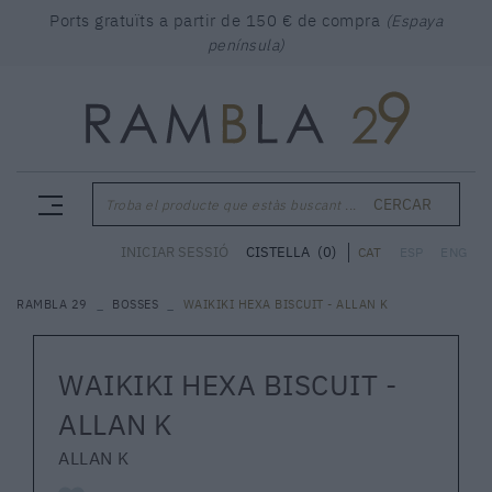
Ports gratuïts a partir de 150 € de compra
(Espaya
península)
CERCAR
Troba el producte que estàs buscant ...
CISTELLA
(0)
INICIAR SESSIÓ
CAT
ESP
ENG
RAMBLA 29
BOSSES
WAIKIKI HEXA BISCUIT - ALLAN K
WAIKIKI HEXA BISCUIT -
ALLAN K
ALLAN K