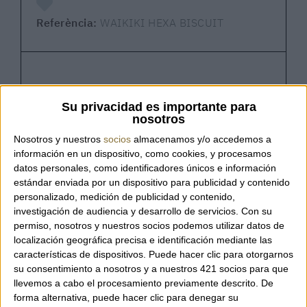
Referència:
WAIKIKI HEXA BISCUIT
Waikiki Hexa Biscuit – Allan K
Su privacidad es importante para
nosotros
Bossa bandolera teixida de la marca belga
Nosotros y nuestros
socios
almacenamos y/o accedemos a
Allan K, elaborada amb la distintiva tècnica
información en un dispositivo, como cookies, y procesamos
de teixit Hexa, que crea un patró geomètric
datos personales, como identificadores únicos e información
estándar enviada por un dispositivo para publicidad y contenido
elegant i contemporani. El seu disseny
personalizado, medición de publicidad y contenido,
compacte i funcional és ideal per portar
investigación de audiencia y desarrollo de servicios.
Con su
l’essencial amb comoditat durant el dia o en
permiso, nosotros y nuestros socios podemos utilizar datos de
ocasions especials. La corretja de pell
localización geográfica precisa e identificación mediante las
trenada permet portar-la còmodament
características de dispositivos. Puede hacer clic para otorgarnos
creuada, mentre que l’interior folrat en cotó
su consentimiento a nosotros y a nuestros 421 socios para que
inclou un pràctic portatargetes i una butxaca
llevemos a cabo el procesamiento previamente descrito. De
forma alternativa, puede hacer clic para denegar su
amb cremallera per mantenir-ho tot ben