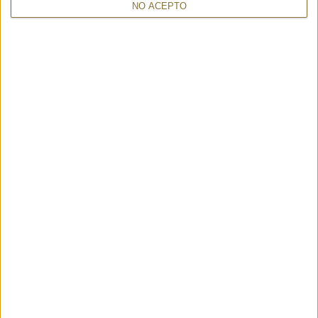
NO ACEPTO
ALTRES TAMBÉ HAN MIRAT
GOSSIP BOSTON CHAIN ORO –
BOSSA AUDREY Y BAG +
ORCIANI
POCHETTE – MULTITUDES
427,00 €
185,00 €