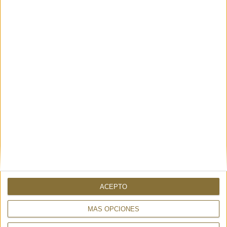
DISPONIBILITAT
NOMÉS
1
UNITAT
Enviament en 24-48 hores.
15%
260€
221,00 €
ACEPTO
MÁS OPCIONES