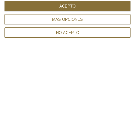
ACEPTO
AT-3 DARK GOLD - MARCO
SMALL SHOPPER MALACHITE -
TADINI
CAMPOMAGGI
MÁS OPCIONES
233,00 €
370,00 €
NO ACEPTO
BEAR CHARM – FRI+YAY
AUDREY Y BAG + POCHETTE –
20,00 €
MULTITUDES
185,00 €