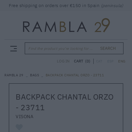
Free shipping on orders over €150 in Spain
(peninsula)
SEARCH
Find the product you're looking for ...
CART
(0)
LOG IN
CAT
ESP
ENG
RAMBLA 29
BAGS
BACKPACK CHANTAL ORZO - 23711
BACKPACK CHANTAL ORZO
- 23711
VISONA