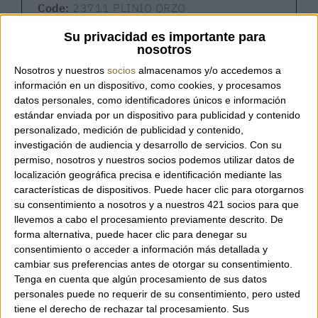
Code:
23711 PLINIO ORZO
Su privacidad es importante para
nosotros
Nosotros y nuestros
socios
almacenamos y/o accedemos a
Backpack by the Italian brand Plinio Visona'.
información en un dispositivo, como cookies, y procesamos
datos personales, como identificadores únicos e información
estándar enviada por un dispositivo para publicidad y contenido
Features:
personalizado, medición de publicidad y contenido,
investigación de audiencia y desarrollo de servicios.
Con su
Lightweight backpack ideal for travel.
permiso, nosotros y nuestros socios podemos utilizar datos de
100% Made in Italy.
localización geográfica precisa e identificación mediante las
Zipper closure.
características de dispositivos. Puede hacer clic para otorgarnos
One interior pocket with zipper closure.
su consentimiento a nosotros y a nuestros 421 socios para que
llevemos a cabo el procesamiento previamente descrito. De
Front exterior pocket with zipper closure.
forma alternativa, puede hacer clic para denegar su
Adjustable straps.
consentimiento o acceder a información más detallada y
Made of leather and nylon.
cambiar sus preferencias antes de otorgar su consentimiento.
Dimensions: 25 x 28 x 11 cm.
Tenga en cuenta que algún procesamiento de sus datos
personales puede no requerir de su consentimiento, pero usted
tiene el derecho de rechazar tal procesamiento. Sus