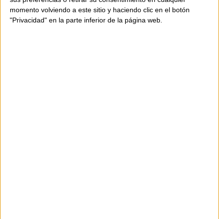
momento volviendo a este sitio y haciendo clic en el botón
"Privacidad" en la parte inferior de la página web.
AVAILABILITY
ONLY
1
UNIT
Shipping in 24-48 hours.
299,00 €