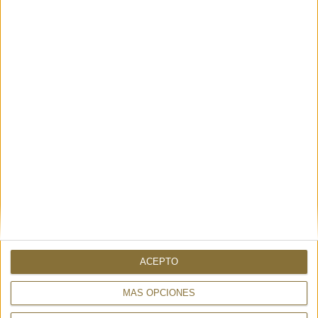
YOU CAN ALSO BE INTERESTED
BAG ASAKUSA WHITE - IMAYIN
BAG LYS AQUAMARINE - IMAYIN
335,00 €
285,00 €
ACEPTO
MÁS OPCIONES