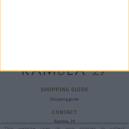
SHOPPING GUIDE
Shopping guide
CONTACT
Rambla, 29
17600 FIGUERES (Girona)
This website uses its own cookies to collect