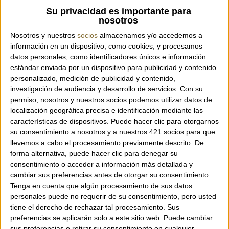
Code:
LYS FRINGES LIME
Su privacidad es importante para
nosotros
Nosotros y nuestros
socios
almacenamos y/o accedemos a
información en un dispositivo, como cookies, y procesamos
Beaded handbag by the brand Imayin.
datos personales, como identificadores únicos e información
Available in various colors.
estándar enviada por un dispositivo para publicidad y contenido
personalizado, medición de publicidad y contenido,
investigación de audiencia y desarrollo de servicios.
Con su
permiso, nosotros y nuestros socios podemos utilizar datos de
Dimensions: 23 x 21 x 16 cm.
localización geográfica precisa e identificación mediante las
características de dispositivos. Puede hacer clic para otorgarnos
su consentimiento a nosotros y a nuestros 421 socios para que
llevemos a cabo el procesamiento previamente descrito. De
forma alternativa, puede hacer clic para denegar su
consentimiento o acceder a información más detallada y
cambiar sus preferencias antes de otorgar su consentimiento.
Tenga en cuenta que algún procesamiento de sus datos
personales puede no requerir de su consentimiento, pero usted
tiene el derecho de rechazar tal procesamiento. Sus
preferencias se aplicarán solo a este sitio web. Puede cambiar
sus preferencias o retirar su consentimiento en cualquier