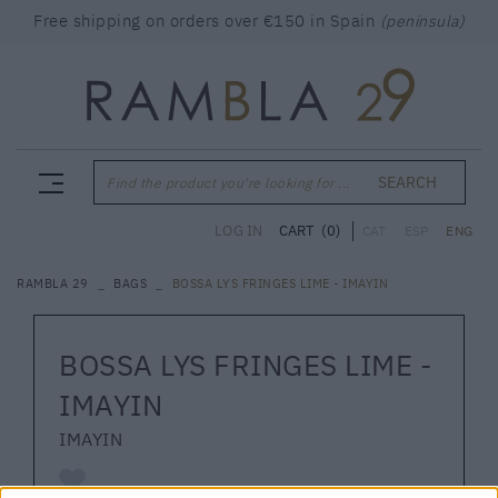
Free shipping on orders over €150 in Spain
(peninsula)
SEARCH
Find the product you're looking for ...
CART
(0)
LOG IN
CAT
ESP
ENG
RAMBLA 29
BAGS
BOSSA LYS FRINGES LIME - IMAYIN
BOSSA LYS FRINGES LIME -
IMAYIN
IMAYIN