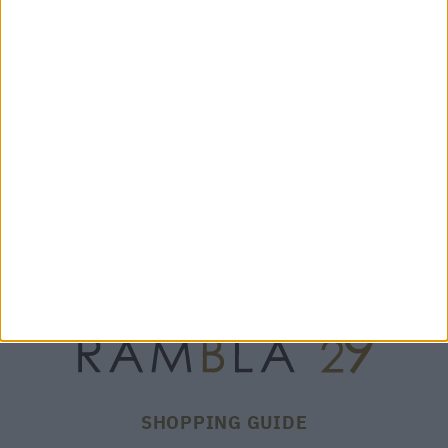
TRACY NOTTE - 25162
EMI NERO- 20635
398,00 €
150,00 €
SHOPPING GUIDE