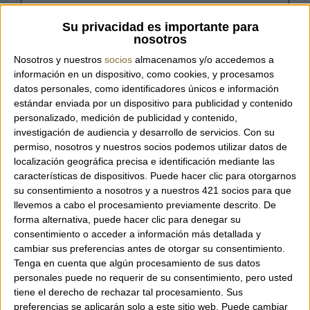
Code:
25122 PIUMA MANDORLA
Su privacidad es importante para
nosotros
Nosotros y nuestros
socios
almacenamos y/o accedemos a
información en un dispositivo, como cookies, y procesamos
Bag from the Italian brand Plinio Visona'.
datos personales, como identificadores únicos e información
100% Made in Italy.
estándar enviada por un dispositivo para publicidad y contenido
personalizado, medición de publicidad y contenido,
Double long handle.
investigación de audiencia y desarrollo de servicios.
Con su
Interior pocket with zipper closure.
permiso, nosotros y nuestros socios podemos utilizar datos de
Zipper closure.
localización geográfica precisa e identificación mediante las
Includes an adjustable and detachable
características de dispositivos. Puede hacer clic para otorgarnos
leather strap to wear as a crossbody.
su consentimiento a nosotros y a nuestros 421 socios para que
Made of ultra-light
nappa
leather.
llevemos a cabo el procesamiento previamente descrito. De
Dimensions: 32 x 13 x 10 cm.
forma alternativa, puede hacer clic para denegar su
consentimiento o acceder a información más detallada y
cambiar sus preferencias antes de otorgar su consentimiento.
Tenga en cuenta que algún procesamiento de sus datos
personales puede no requerir de su consentimiento, pero usted
tiene el derecho de rechazar tal procesamiento. Sus
preferencias se aplicarán solo a este sitio web. Puede cambiar