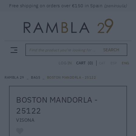
Free shipping on orders over €150 in Spain
(peninsula)
SEARCH
Find the product you're looking for ...
CART
(0)
LOG IN
CAT
ESP
ENG
RAMBLA 29
BAGS
BOSTON MANDORLA - 25122
BOSTON MANDORLA -
25122
VISONA