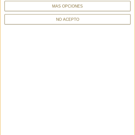
150,00 €
227,00 €
MÁS OPCIONES
NO ACEPTO
BACKPACK CHANTAL ORZO -
MINI BOSSA CALIFORNIA VINO
23711
5190 - VISONA'
215,00 €
135,00 €