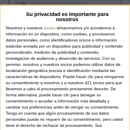
Code:
23709 PLINIO GHIACCIO
Su privacidad es importante para
nosotros
Nosotros y nuestros
socios
almacenamos y/o accedemos a
Bag from the Italian brand Plinio Visona'.
información en un dispositivo, como cookies, y procesamos
datos personales, como identificadores únicos e información
Crossbody bag, ideal for travel.
estándar enviada por un dispositivo para publicidad y contenido
100% Made in Italy.
personalizado, medición de publicidad y contenido,
Adjustable leather strap.
investigación de audiencia y desarrollo de servicios.
Con su
Zipper closure.
permiso, nosotros y nuestros socios podemos utilizar datos de
localización geográfica precisa e identificación mediante las
Two interior pockets, one with a zipper
características de dispositivos. Puede hacer clic para otorgarnos
closure.
su consentimiento a nosotros y a nuestros 421 socios para que
Two exterior pockets with zipper closures
llevemos a cabo el procesamiento previamente descrito. De
and a central open space.
forma alternativa, puede hacer clic para denegar su
Made of leather and nylon.
consentimiento o acceder a información más detallada y
Dimensions: 27 x 19.5 x 2.5 cm.
cambiar sus preferencias antes de otorgar su consentimiento.
Tenga en cuenta que algún procesamiento de sus datos
personales puede no requerir de su consentimiento, pero usted
tiene el derecho de rechazar tal procesamiento. Sus