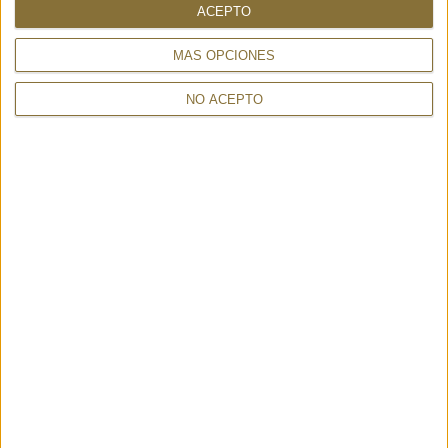
ACEPTO
EMI PLATINO - 20635
MARTA STRIPES BEIGE -
150,00 €
FRI+YAY
155,00 €
MÁS OPCIONES
NO ACEPTO
ATENA FORTUNY L TIZIANO -
VITTORIA SALVIA 24731 -
MY BEST BAG
VISONA'
153,50 €
388,00 €
30%
219€