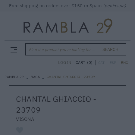
Free shipping on orders over €150 in Spain
(peninsula)
SEARCH
Find the product you're looking for ...
CART
(0)
LOG IN
CAT
ESP
ENG
RAMBLA 29
BAGS
CHANTAL GHIACCIO - 23709
CHANTAL GHIACCIO -
23709
VISONA