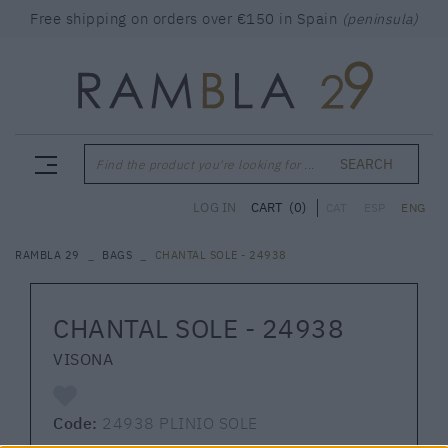
Free shipping on orders over €150 in Spain
(peninsula)
SEARCH
Find the product you're looking for ...
CART
(0)
LOG IN
CAT
ESP
ENG
RAMBLA 29
BAGS
CHANTAL SOLE - 24938
CHANTAL SOLE - 24938
VISONA
Code:
24938 PLINIO SOLE