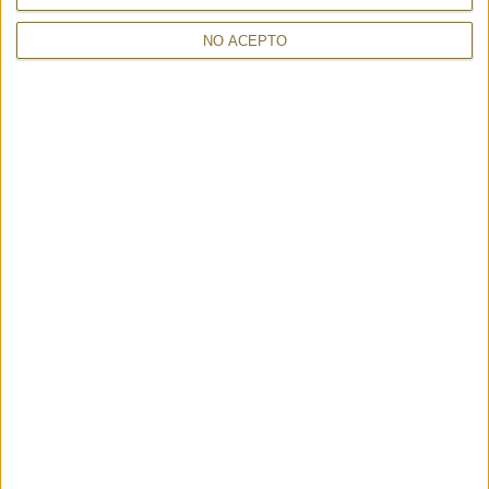
NO ACEPTO
FEHENDOO CARMINE – IMAYIN
NEBO BLACK - MARCO TADINI
319,00 €
233,00 €