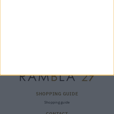
"MINI 317"
SVEVA MIDI LAGOON – ORCIANI
253,00 €
590,00 €
SHOPPING GUIDE
Shopping guide
CONTACT