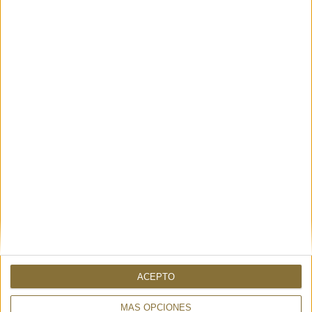
YOU CAN ALSO BE INTERESTED
SHOPPER GROSSETO LARGE
AT-3 BROWN - MARCO TADINI
233,00 €
BRONZO COGNAC-
CAMPOMAGGI
ACEPTO
590,00 €
15%
695€
MÁS OPCIONES