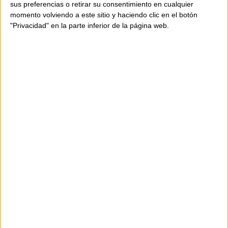
sus preferencias o retirar su consentimiento en cualquier
momento volviendo a este sitio y haciendo clic en el botón
"Privacidad" en la parte inferior de la página web.
AVAILABILITY
ONLY
1
UNIT
Shipping in 24-48 hours.
150,00 €