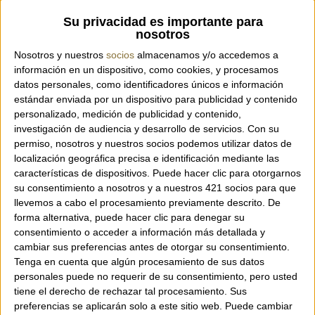
Su privacidad es importante para
nosotros
Bag from the Italian brand Plinio Visona'.
Nosotros y nuestros
socios
almacenamos y/o accedemos a
información en un dispositivo, como cookies, y procesamos
Crossbody bag, ideal for travel.
datos personales, como identificadores únicos e información
100% Made in Italy.
estándar enviada por un dispositivo para publicidad y contenido
Adjustable leather strap.
personalizado, medición de publicidad y contenido,
investigación de audiencia y desarrollo de servicios.
Con su
Zipper closure.
permiso, nosotros y nuestros socios podemos utilizar datos de
One interior pocket with zipper closure.
localización geográfica precisa e identificación mediante las
Made of leather and nylon.
características de dispositivos. Puede hacer clic para otorgarnos
Dimensions: 29 x 17 x 10 cm.
su consentimiento a nosotros y a nuestros 421 socios para que
llevemos a cabo el procesamiento previamente descrito. De
forma alternativa, puede hacer clic para denegar su
consentimiento o acceder a información más detallada y
cambiar sus preferencias antes de otorgar su consentimiento.
Tenga en cuenta que algún procesamiento de sus datos
personales puede no requerir de su consentimiento, pero usted
tiene el derecho de rechazar tal procesamiento. Sus
preferencias se aplicarán solo a este sitio web. Puede cambiar