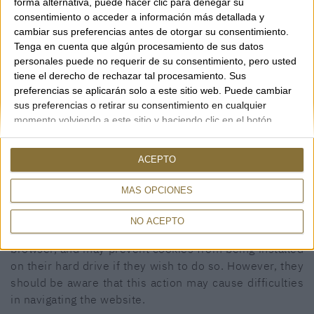
forma alternativa, puede hacer clic para denegar su
consentimiento o acceder a información más detallada y
cambiar sus preferencias antes de otorgar su consentimiento.
Tenga en cuenta que algún procesamiento de sus datos
personales puede no requerir de su consentimiento, pero usted
SHOPPING GUIDE
tiene el derecho de rechazar tal procesamiento. Sus
preferencias se aplicarán solo a este sitio web. Puede cambiar
Shopping guide
sus preferencias o retirar su consentimiento en cualquier
momento volviendo a este sitio y haciendo clic en el botón
CONTACT
"Privacidad" en la parte inferior de la página web.
Rambla, 29
ACEPTO
17600 FIGUERES (Girona)
This website uses its own cookies to collect
972 50 00 07
MÁS OPCIONES
information for the purpose of improving our services.
690 91 26 40
If you continue browsing, it implies acceptance of their
NO ACEPTO
installation. The user has the option to configure their
rambla29@rambla29.com
browser, and may prevent cookies from being installed
on their hard drive if they wish to do so. However, they
should be aware that this action may cause difficulties
in navigating the website.
COOKIES POLICY
LEGAL WARNING
CONDITIONS