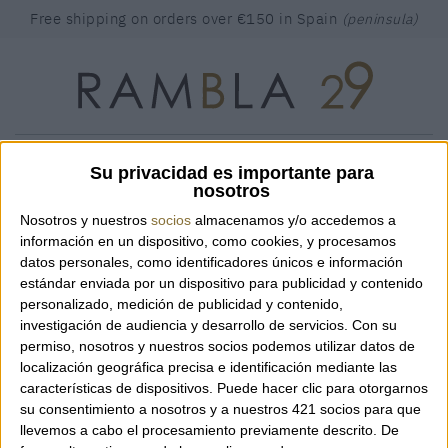
Free shipping on orders over €150 in Spain
(peninsula)
SEARCH
Find the product you're looking for ...
Su privacidad es importante para
nosotros
CART
(0)
LOG IN
CAT
ESP
ENG
Nosotros y nuestros
socios
almacenamos y/o accedemos a
información en un dispositivo, como cookies, y procesamos
RAMBLA 29
BAGS
datos personales, como identificadores únicos e información
estándar enviada por un dispositivo para publicidad y contenido
personalizado, medición de publicidad y contenido,
investigación de audiencia y desarrollo de servicios.
Con su
permiso, nosotros y nuestros socios podemos utilizar datos de
localización geográfica precisa e identificación mediante las
características de dispositivos. Puede hacer clic para otorgarnos
su consentimiento a nosotros y a nuestros 421 socios para que
llevemos a cabo el procesamiento previamente descrito. De