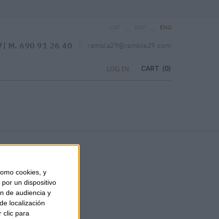
_
_
CAT
ESP
ENG
7
| M.
690 91 26 40
rambla29@rambla29.com
CART
(0)
LOG IN
omo cookies, y
por un dispositivo
ón de audiencia y
de localización
 clic para