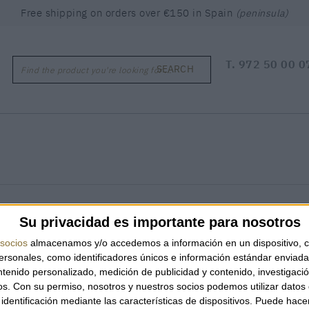
Free shipping on orders over €150 in Spain
(peninsula)
T.
972 50 00 0
SEARCH
Find the product you're looking for ...
Su privacidad es importante para nosotros
socios
almacenamos y/o accedemos a información en un dispositivo, c
sonales, como identificadores únicos e información estándar enviada 
ntenido personalizado, medición de publicidad y contenido, investigaci
os.
Con su permiso, nosotros y nuestros socios podemos utilizar datos 
identificación mediante las características de dispositivos. Puede hacer