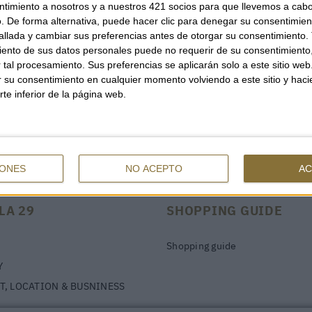
ntimiento a nosotros y a nuestros 421 socios para que llevemos a cab
. De forma alternativa, puede hacer clic para denegar su consentimien
llada y cambiar sus preferencias antes de otorgar su consentimiento.
ento de sus datos personales puede no requerir de su consentimiento, 
tal procesamiento. Sus preferencias se aplicarán solo a este sitio we
ar su consentimiento en cualquier momento volviendo a este sitio y haci
rte inferior de la página web.
IONES
NO ACEPTO
AC
LA 29
SHOPPING GUIDE
Shopping guide
Y
T, LOCATION & BUSNINESS