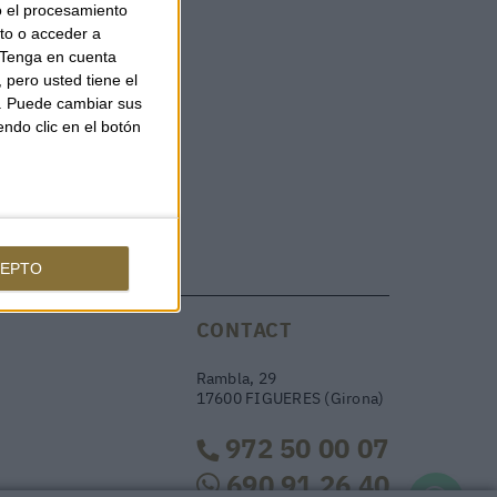
o el procesamiento
to o acceder a
Tenga en cuenta
pero usted tiene el
b. Puede cambiar sus
endo clic en el botón
EPTO
CONTACT
Rambla, 29
17600 FIGUERES (Girona)
972 50 00 07
690 91 26 40