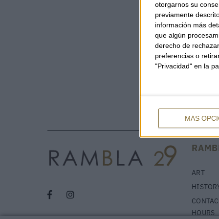
otorgarnos su conse
previamente descrito
información más deta
que algún procesami
derecho de rechazar 
preferencias o retir
"Privacidad" en la pa
MÁS OPC
RAMB
ART
HISTOR
CONTAC
HOURS