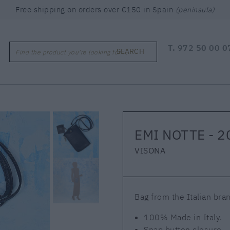
Free shipping on orders over €150 in Spain
(peninsula)
T.
972 50 00 0
SEARCH
Find the product you're looking for ...
EMI NOTTE - 
VISONA
Bag from the Italian bran
100% Made in Italy.
Snap button closure.