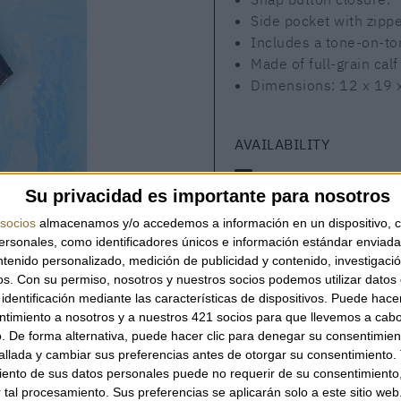
Side pocket with zippe
Includes a tone-on-to
Made of full-grain calf
Dimensions: 12 x 19 
AVAILABILITY
This product is in stock
Su privacidad es importante para nosotros
socios
almacenamos y/o accedemos a información en un dispositivo, c
sonales, como identificadores únicos e información estándar enviada 
ntenido personalizado, medición de publicidad y contenido, investigaci
QUANTITY
os.
Con su permiso, nosotros y nuestros socios podemos utilizar datos 
identificación mediante las características de dispositivos. Puede hacer
ntimiento a nosotros y a nuestros 421 socios para que llevemos a cab
. De forma alternativa, puede hacer clic para denegar su consentimien
llada y cambiar sus preferencias antes de otorgar su consentimiento.
ento de sus datos personales puede no requerir de su consentimiento, 
YOU CAN ALSO BE INTERESTED
tal procesamiento. Sus preferencias se aplicarán solo a este sitio we