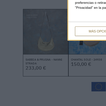
preferencias o retir
"Privacidad" en la pa
MÁS OPCI
SABBIA & PRUGNA - NANNI
CHANTAL SOLE - 24938
150,00 €
STRADA
233,00 €