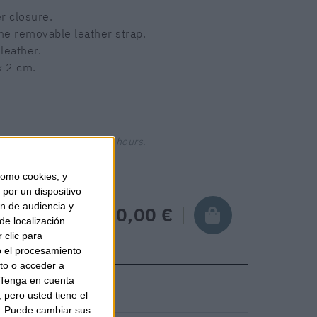
r closure.
ne removable leather strap.
 leather.
x 2 cm.
Shipping in 24-48 hours.
omo cookies, y
por un dispositivo
ón de audiencia y
150,00 €
de localización
 clic para
o el procesamiento
to o acceder a
Tenga en cuenta
pero usted tiene el
b. Puede cambiar sus