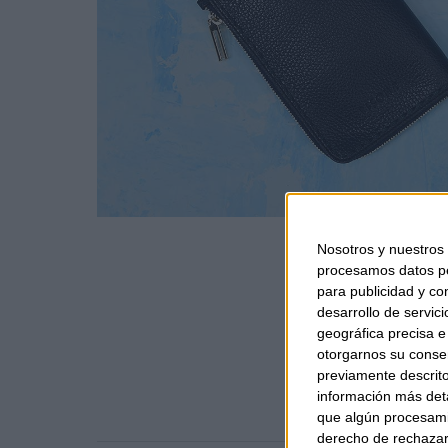
Nosotros y nuestros
procesamos datos per
para publicidad y co
desarrollo de servici
geográfica precisa e 
otorgarnos su conse
previamente descrito
información más deta
que algún procesami
derecho de rechazar 