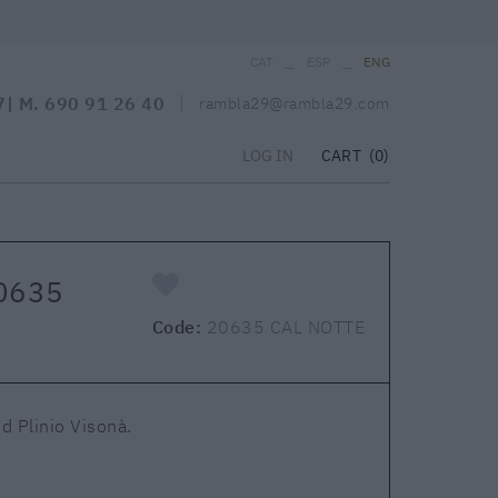
_
_
CAT
ESP
ENG
7
| M.
690 91 26 40
rambla29@rambla29.com
CART
(0)
LOG IN
20635
Code:
20635 CAL NOTTE
d Plinio Visonà.