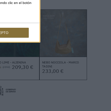
endo clic en el botón
EPTO
O LIME - ALIENINA
NEBO NOCCIOLA - MARCO
209,30 €
TADINI
%
299€
233,00 €