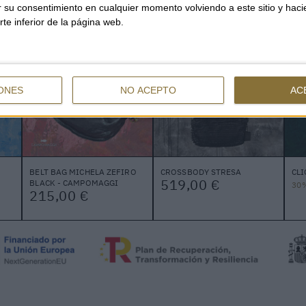
ar su consentimiento en cualquier momento volviendo a este sitio y haci
rte inferior de la página web.
ONES
NO ACEPTO
AC
BELT BAG MICHELA ZEFIRO
CROSSBODY STRESA
CLI
519,00 €
BLACK - CAMPOMAGGI
30
215,00 €