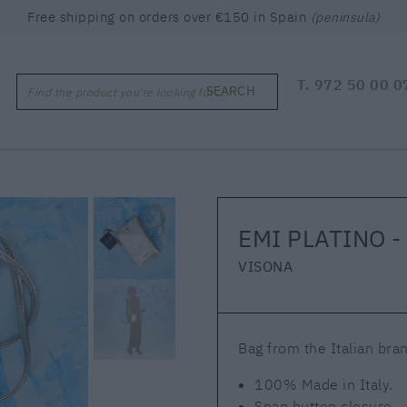
Free shipping on orders over €150 in Spain
(peninsula)
T.
972 50 00 0
SEARCH
Find the product you're looking for ...
EMI PLATINO -
VISONA
Bag from the Italian bran
100% Made in Italy.
Snap button closure.