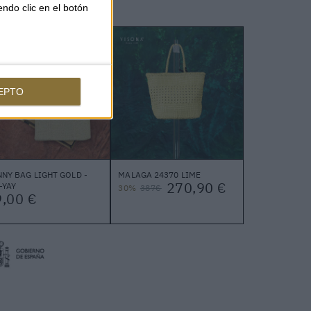
endo clic en el botón
EPTO
NY BAG LIGHT GOLD -
MALAGA 24370 LIME
270,90 €
-YAY
30%
387€
,00 €