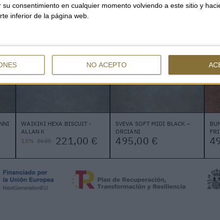
ar su consentimiento en cualquier momento volviendo a este sitio y haci
rte inferior de la página web.
ONES
NO ACEPTO
AC
NNI
WAIKIKI HEXA BISCUIT -
SVEVA SOFT MIDI BLACK –
BUN
ALLAN K
ORCIANI
FRI
221,00 €
495,00 €
49
15%
260€