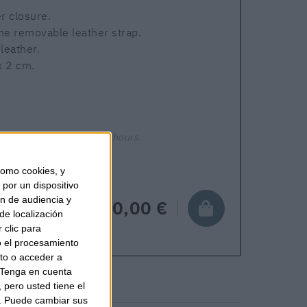
r closure.
ne removable leather strap.
 leather.
x 2 cm.
Shipping in 24-48 hours.
omo cookies, y
por un dispositivo
ón de audiencia y
150,00 €
de localización
 clic para
o el procesamiento
to o acceder a
Tenga en cuenta
pero usted tiene el
b. Puede cambiar sus