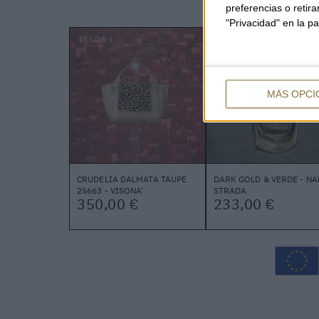
preferencias o retir
"Privacidad" en la pa
MÁS OPCI
CRUDELIA DALMATA TAUPE
DARK GOLD & VERDE - NA
25663 - VISONA'
STRADA
350,00 €
233,00 €