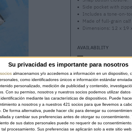
Side pocket with zippe
Includes a tone-on-to
Made of full-grain calf
Dimensions: 12 x 19 
AVAILABILITY
This product is in stock
Su privacidad es importante para nosotros
socios
almacenamos y/o accedemos a información en un dispositivo, c
sonales, como identificadores únicos e información estándar enviada 
ntenido personalizado, medición de publicidad y contenido, investigaci
QUANTITY
os.
Con su permiso, nosotros y nuestros socios podemos utilizar datos 
identificación mediante las características de dispositivos. Puede hacer
ntimiento a nosotros y a nuestros 421 socios para que llevemos a cab
. De forma alternativa, puede hacer clic para denegar su consentimien
llada y cambiar sus preferencias antes de otorgar su consentimiento.
ento de sus datos personales puede no requerir de su consentimiento, 
YOU CAN ALSO BE INTERESTED
tal procesamiento. Sus preferencias se aplicarán solo a este sitio we