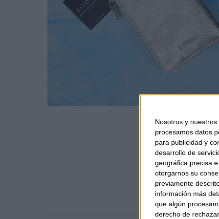
Nosotros y nuestros
procesamos datos per
para publicidad y co
desarrollo de servici
geográfica precisa e 
otorgarnos su conse
previamente descrito
información más deta
que algún procesami
derecho de rechazar 