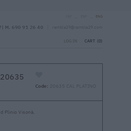
_
_
CAT
ESP
ENG
7
| M.
690 91 26 40
rambla29@rambla29.com
CART
(0)
LOG IN
 20635
Code:
20635 CAL PLATINO
d Plinio Visonà.