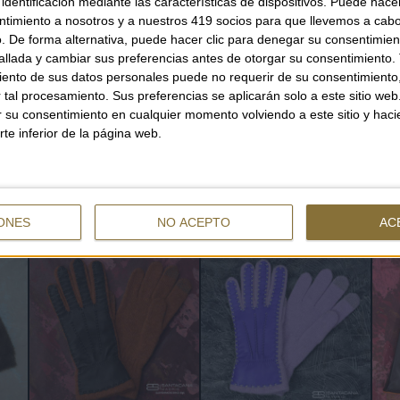
identificación mediante las características de dispositivos. Puede hacer
ntimiento a nosotros y a nuestros 419 socios para que llevemos a cab
. De forma alternativa, puede hacer clic para denegar su consentimien
llada y cambiar sus preferencias antes de otorgar su consentimiento.
ento de sus datos personales puede no requerir de su consentimiento, 
QUANTITY
tal procesamiento. Sus preferencias se aplicarán solo a este sitio we
ar su consentimiento en cualquier momento volviendo a este sitio y haci
rte inferior de la página web.
YOU CAN ALSO BE INTERESTED
ONES
NO ACEPTO
AC