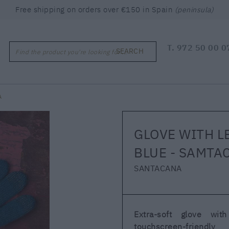
Free shipping on orders over €150 in Spain
(peninsula)
T.
972 50 00 0
SEARCH
Find the product you're looking for ...
A
GLOVE WITH L
BLUE - SAMTA
SANTACANA
Extra-soft glove wi
touchscreen-friendly