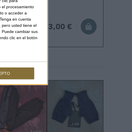
 clic para
o el procesamiento
to o acceder a
Tenga en cuenta
63,00 €
pero usted tiene el
b. Puede cambiar sus
endo clic en el botón
EPTO