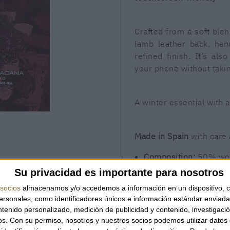
Crafted from a soft blen
lamb leather back, han
refined finish. It’s als
your phone without takin
A winter essential with 
Made in Spain
with care 
Composition:
50% woo
Detail:
100% lamb lea
Su privacidad es importante para nosotros
socios
almacenamos y/o accedemos a información en un dispositivo, c
sonales, como identificadores únicos e información estándar enviada 
AVAILABILITY
ntenido personalizado, medición de publicidad y contenido, investigaci
os.
Con su permiso, nosotros y nuestros socios podemos utilizar datos 
ONLY
2
UNITS
S