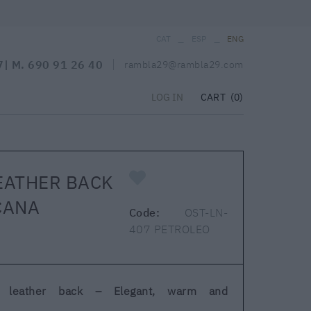
_
_
CAT
ESP
ENG
7
| M.
690 91 26 40
rambla29@rambla29.com
CART
(0)
LOG IN
EATHER BACK
CANA
Code:
OST-LN-
407 PETROLEO
th leather back – Elegant, warm and