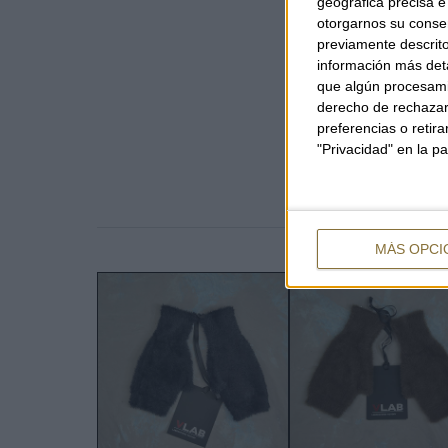
geográfica precisa e 
otorgarnos su conse
previamente descrito
información más deta
que algún procesami
derecho de rechazar 
preferencias o retir
"Privacidad" en la pa
MÁS OPCI