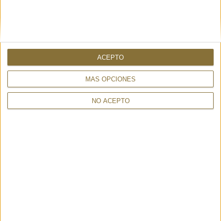
ACEPTO
MÁS OPCIONES
NO ACEPTO
CLOUD KNIT MITTENS BROWN –
MITAINES FUJIYAMA - FST
VLAB ORFATTI
HANDWEAR
49,00 €
33,00 €