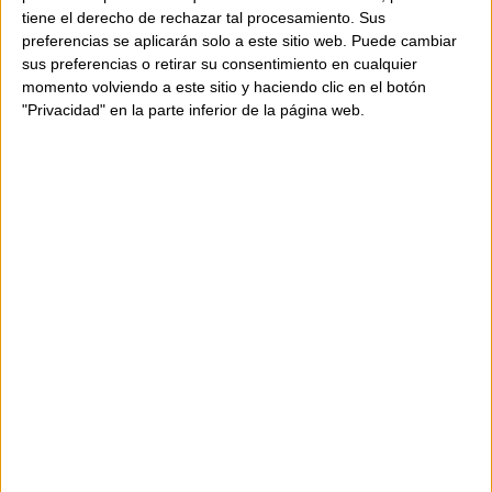
tiene el derecho de rechazar tal procesamiento. Sus
preferencias se aplicarán solo a este sitio web. Puede cambiar
Made in Spain
with care and precision.
sus preferencias o retirar su consentimiento en cualquier
Composition:
50% wool, 30% polyamide,
momento volviendo a este sitio y haciendo clic en el botón
"Privacidad" en la parte inferior de la página web.
20% angora
Detail:
100% lamb leather