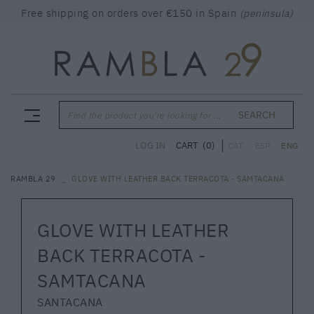
Free shipping on orders over €150 in Spain
(peninsula)
SEARCH
Find the product you're looking for ...
CART
(0)
LOG IN
CAT
ESP
ENG
RAMBLA 29
GLOVE WITH LEATHER BACK TERRACOTA - SAMTACANA
GLOVE WITH LEATHER
BACK TERRACOTA -
SAMTACANA
SANTACANA