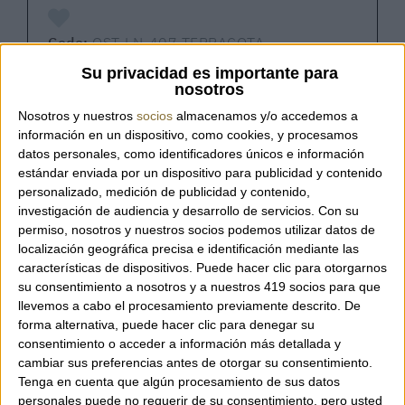
Code:
OST-LN-407 TERRACOTA
Su privacidad es importante para
nosotros
Nosotros y nuestros
socios
almacenamos y/o accedemos a
Extra-soft glove with leather back – Elegant,
información en un dispositivo, como cookies, y procesamos
warm and touchscreen-friendly
datos personales, como identificadores únicos e información
estándar enviada por un dispositivo para publicidad y contenido
personalizado, medición de publicidad y contenido,
investigación de audiencia y desarrollo de servicios.
Con su
Crafted from a soft blend of wool and angora,
permiso, nosotros y nuestros socios podemos utilizar datos de
this glove features a lamb leather back,
localización geográfica precisa e identificación mediante las
hand-stitched with tone-on-tone thread for a
características de dispositivos. Puede hacer clic para otorgarnos
refined finish. It’s also
touchscreen
su consentimiento a nosotros y a nuestros 419 socios para que
compatible
, so you can use your phone
llevemos a cabo el procesamiento previamente descrito. De
without taking them off.
forma alternativa, puede hacer clic para denegar su
consentimiento o acceder a información más detallada y
cambiar sus preferencias antes de otorgar su consentimiento.
A winter essential with a touch of elegance.
Tenga en cuenta que algún procesamiento de sus datos
personales puede no requerir de su consentimiento, pero usted