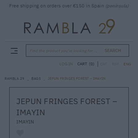
Free shipping on orders over €150 in Spain
(peninsula)
SEARCH
Find the product you're looking for ...
CART
(0)
LOG IN
CAT
ESP
ENG
RAMBLA 29
BAGS
JEPUN FRINGES FOREST – IMAYIN
JEPUN FRINGES FOREST –
IMAYIN
IMAYIN