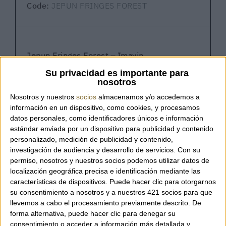
Code:
JEPUN FRINGES FOREST
Jepun Fringes Forest – Imayin
Su privacidad es importante para
nosotros
A handcrafted piece with a sophisticated and
Nosotros y nuestros
socios
almacenamos y/o accedemos a
natural aesthetic by Imayin. The
Jepun
información en un dispositivo, como cookies, y procesamos
Fringes Forest
reinterprets the classic small
datos personales, como identificadores únicos e información
basket bag with the brand’s iconic Fringes
estándar enviada por un dispositivo para publicidad y contenido
pattern, entirely hand-embroidered with
personalizado, medición de publicidad y contenido,
delicate glass beads.
investigación de audiencia y desarrollo de servicios.
Con su
permiso, nosotros y nuestros socios podemos utilizar datos de
localización geográfica precisa e identificación mediante las
características de dispositivos. Puede hacer clic para otorgarnos
The combination of green, brown, gold, and
su consentimiento a nosotros y a nuestros 421 socios para que
burgundy tones creates a warm and elegant
llevemos a cabo el procesamiento previamente descrito. De
palette inspired by forest colours. The
forma alternativa, puede hacer clic para denegar su
design is completed with a handmade cord-
consentimiento o acceder a información más detallada y