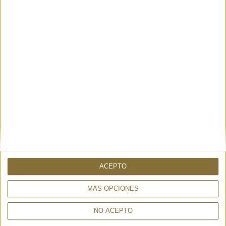
AVAILABILITY
ONLY
1
UNIT
Shipping in 24-48 hours.
350,00 €
ACEPTO
MÁS OPCIONES
YOU CAN ALSO BE INTERESTED
NO ACEPTO