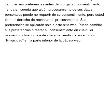
and-bead handle and a removable long strap
cambiar sus preferencias antes de otorgar su consentimiento.
for comfortable crossbody wear.
Tenga en cuenta que algún procesamiento de sus datos
personales puede no requerir de su consentimiento, pero usted
tiene el derecho de rechazar tal procesamiento. Sus
Features:
preferencias se aplicarán solo a este sitio web. Puede cambiar
sus preferencias o retirar su consentimiento en cualquier
Mini basket-style bag
momento volviendo a este sitio y haciendo clic en el botón
Hand-embroidered with glass beads
"Privacidad" en la parte inferior de la página web.
Iconic Fringes pattern
Handmade cord and bead handle
Removable long strap for crossbody wear
100% cotton-lined interior
Inner zipped pocket
Leather strap closure
Composition:
100% canvas and glass beads
Dimensions:
15 × 30 cm