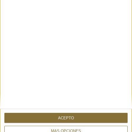
YOU CAN ALSO BE INTERESTED
SCARF AUSTRALIA GREEN
SCARF PITTORE BEIGE –
285,00 €
GAYNOR BONGARD
425,00 €
ACEPTO
MÁS OPCIONES