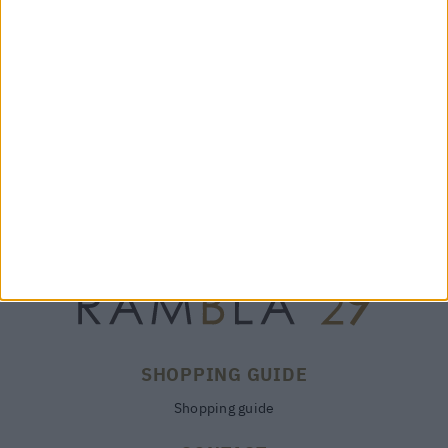
235,00 €
SCARF PORTO BROWN –
GAYNOR BONGARD
135,00 €
SHOPPING GUIDE
Shopping guide