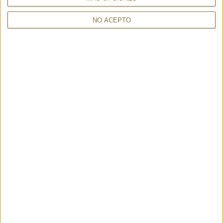
NO ACEPTO
SCARF PETALI STUCCO -
SCARF PROFUMO BEIGE –
GAYNOR BONGARD
GAYNOR BONGARD
153,00 €
189,00 €