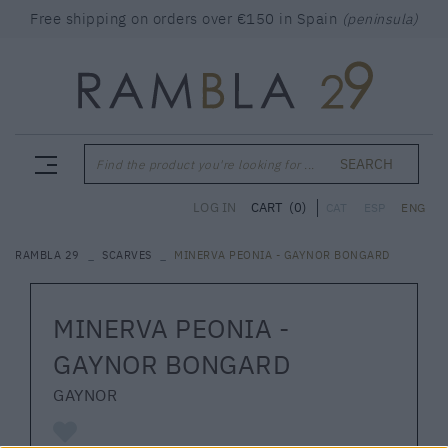
Free shipping on orders over €150 in Spain
(peninsula)
SEARCH
Find the product you're looking for ...
CART
(0)
LOG IN
CAT
ESP
ENG
RAMBLA 29
SCARVES
MINERVA PEONIA - GAYNOR BONGARD
MINERVA PEONIA -
GAYNOR BONGARD
GAYNOR