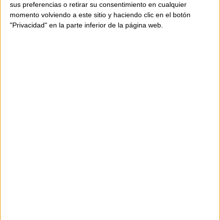
sus preferencias o retirar su consentimiento en cualquier
momento volviendo a este sitio y haciendo clic en el botón
"Privacidad" en la parte inferior de la página web.
AVAILABILITY
This product is in stock
Shipping in 24-48 hours.
135,00 €