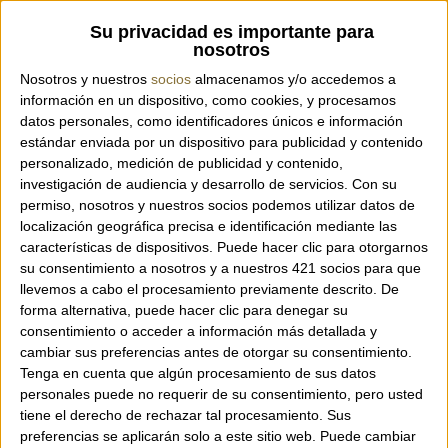
Code:
MINERVA PEONIA
Su privacidad es importante para
nosotros
Nosotros y nuestros
socios
almacenamos y/o accedemos a
información en un dispositivo, como cookies, y procesamos
Plain organza stole by the Italian brand
datos personales, como identificadores únicos e información
Gaynor Bongard. Ideal for ceremonies.
estándar enviada por un dispositivo para publicidad y contenido
Available in three colors.
personalizado, medición de publicidad y contenido,
investigación de audiencia y desarrollo de servicios.
Con su
permiso, nosotros y nuestros socios podemos utilizar datos de
Composition: 100% silk.
localización geográfica precisa e identificación mediante las
Size: 66 x 200 cm.
características de dispositivos. Puede hacer clic para otorgarnos
su consentimiento a nosotros y a nuestros 421 socios para que
llevemos a cabo el procesamiento previamente descrito. De
forma alternativa, puede hacer clic para denegar su
consentimiento o acceder a información más detallada y
cambiar sus preferencias antes de otorgar su consentimiento.
Tenga en cuenta que algún procesamiento de sus datos
personales puede no requerir de su consentimiento, pero usted
tiene el derecho de rechazar tal procesamiento. Sus
preferencias se aplicarán solo a este sitio web. Puede cambiar