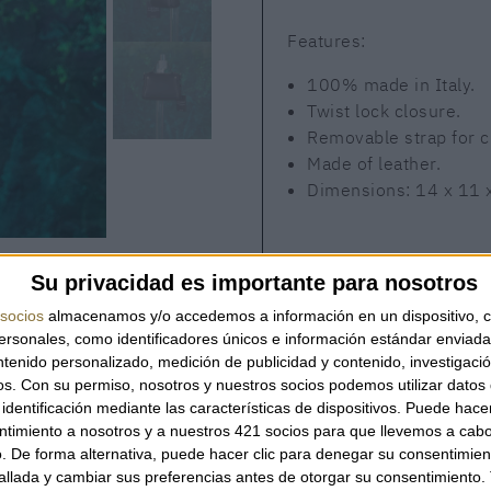
Features:
100% made in Italy.
Twist lock closure.
Removable strap for 
Made of leather.
Dimensions: 14 x 11 
AVAILABILITY
Su privacidad es importante para nosotros
This product is in stock
socios
almacenamos y/o accedemos a información en un dispositivo, c
sonales, como identificadores únicos e información estándar enviada 
ntenido personalizado, medición de publicidad y contenido, investigaci
os.
Con su permiso, nosotros y nuestros socios podemos utilizar datos 
identificación mediante las características de dispositivos. Puede hacer
QUANTITY
ntimiento a nosotros y a nuestros 421 socios para que llevemos a cab
. De forma alternativa, puede hacer clic para denegar su consentimien
llada y cambiar sus preferencias antes de otorgar su consentimiento.