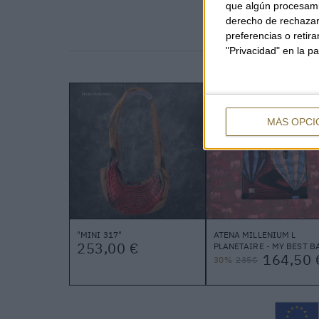
que algún procesami
derecho de rechazar 
preferencias o retir
"Privacidad" en la pa
MÁS OPCI
"MINI 317"
ATENA MILLENIUM L
253,00 €
PLANETAIRE - MY BEST B
164,50 
30%
235€