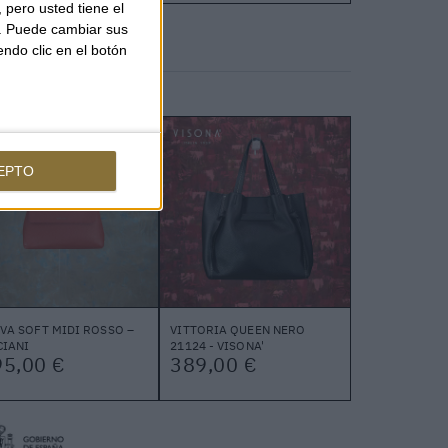
pero usted tiene el
b. Puede cambiar sus
endo clic en el botón
EPTO
VA SOFT MIDI ROSSO –
VITTORIA QUEEN NERO
CIANI
21124 - VISONA'
95,00 €
389,00 €