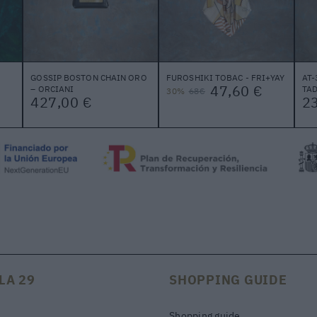
GOSSIP BOSTON CHAIN ORO
FUROSHIKI TOBAC - FRI+YAY
AT-
47,60 €
– ORCIANI
TAD
30%
68€
427,00 €
2
LA 29
SHOPPING GUIDE
Shopping guide