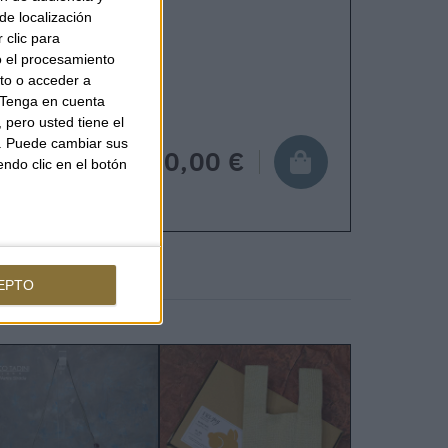
de localización
 clic para
pping in 24-48 hours.
o el procesamiento
to o acceder a
Tenga en cuenta
pero usted tiene el
b. Puede cambiar sus
150,00 €
endo clic en el botón
EPTO