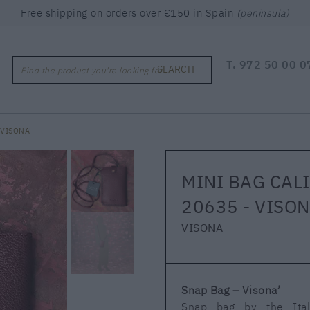
Free shipping on orders over €150 in Spain
(peninsula)
T.
972 50 00 0
SEARCH
Find the product you're looking for ...
 VISONA'
MINI BAG CAL
20635 - VISON
VISONA
Snap Bag – Visona’
Snap bag by the Ital