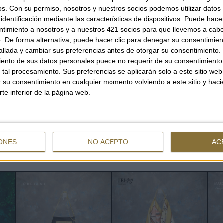
os.
Con su permiso, nosotros y nuestros socios podemos utilizar datos 
AVAILABILITY
identificación mediante las características de dispositivos. Puede hacer
ONLY
1
UNIT
Shi
ntimiento a nosotros y a nuestros 421 socios para que llevemos a cab
. De forma alternativa, puede hacer clic para denegar su consentimien
llada y cambiar sus preferencias antes de otorgar su consentimiento.
ento de sus datos personales puede no requerir de su consentimiento, 
tal procesamiento. Sus preferencias se aplicarán solo a este sitio we
QUANTITY
ar su consentimiento en cualquier momento volviendo a este sitio y haci
rte inferior de la página web.
ONES
NO ACEPTO
AC
YOU CAN ALSO BE INTERESTED