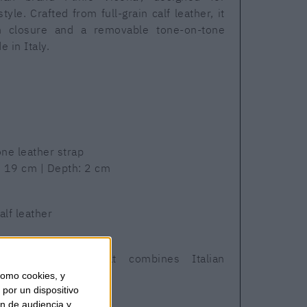
tyle. Crafted from full-grain calf leather, it
n closure and a removable tone-on-tone
 in Italy.
ne leather strap
: 19 cm | Depth: 2 cm
alf leather
nt accessory that combines Italian
day functionality.
omo cookies, y
por un dispositivo
ón de audiencia y