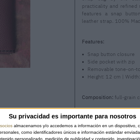
practicality and refined s
features a snap butto
leather strap. 100% Made
Features:
Snap button closure
Side pocket with zip
Removable tone-on-to
Height: 12 cm | Width
Composition:
full-grain c
Su privacidad es importante para nosotros
A compact and elega
craftsmanship with every
socios
almacenamos y/o accedemos a información en un dispositivo, c
sonales, como identificadores únicos e información estándar enviada 
ntenido personalizado, medición de publicidad y contenido, investigaci