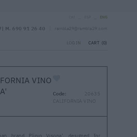
_
_
CAT
ESP
ENG
7
| M.
690 91 26 40
rambla29@rambla29.com
CART
(0)
LOG IN
IFORNIA VINO
A'
Code:
20635
CALIFORNIA VINO
ian brand Plinio Visona’, designed for