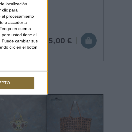
de localización
pping in 24-48 hours.
 clic para
o el procesamiento
to o acceder a
Tenga en cuenta
pero usted tiene el
135,00 €
b. Puede cambiar sus
endo clic en el botón
EPTO