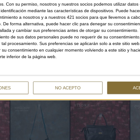
os.
Con su permiso, nosotros y nuestros socios podemos utilizar datos 
ONLY
1
UNIT
Shi
identificación mediante las características de dispositivos. Puede hacer
ntimiento a nosotros y a nuestros 421 socios para que llevemos a cab
. De forma alternativa, puede hacer clic para denegar su consentimien
llada y cambiar sus preferencias antes de otorgar su consentimiento.
ento de sus datos personales puede no requerir de su consentimiento, 
tal procesamiento. Sus preferencias se aplicarán solo a este sitio we
QUANTITY
ar su consentimiento en cualquier momento volviendo a este sitio y haci
rte inferior de la página web.
YOU CAN ALSO BE INTERESTED
ONES
NO ACEPTO
AC