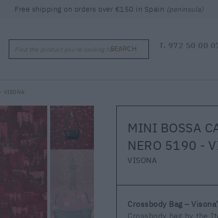
Free shipping on orders over €150 in Spain
(peninsula)
T.
972 50 00 0
SEARCH
Find the product you're looking for ...
- VISONA'
MINI BOSSA C
NERO 5190 - V
VISONA
Crossbody Bag – Visona
Crossbody bag by the Ita