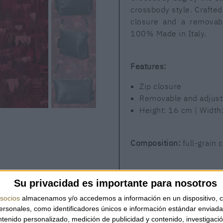
crossbody style. Crafted f
closure and a removabl
100% Made in Italy.
Features:
Zip closure
Removable and adjusta
Height: 16 cm | Width
Composition:
full-grain c
A practical and versatil
Su privacidad es importante para nosotros
artisanal elegance.
socios
almacenamos y/o accedemos a información en un dispositivo, c
sonales, como identificadores únicos e información estándar enviada 
ntenido personalizado, medición de publicidad y contenido, investigaci
AVAILABILITY