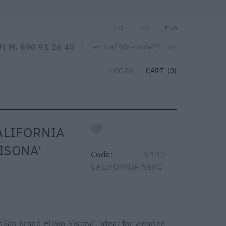
_
_
CAT
ESP
ENG
7
| M.
690 91 26 40
rambla29@rambla29.com
CART
(0)
LOG IN
ALIFORNIA
ISONA'
Code:
5190
CALIFORNIA NERO
’
lian brand Plinio Visona’, ideal for wearing