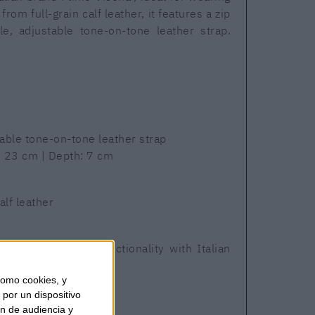
rom full-grain calf leather, it features a zip
e, adjustable tone-on-tone leather strap.
ble tone-on-tone leather strap
: 23 cm | Depth: 7 cm
alf leather
e bag that blends functionality with Italian
omo cookies, y
por un dispositivo
ón de audiencia y