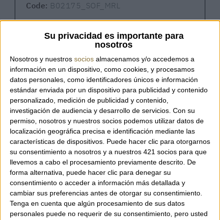
Code:
B02175_SOF_MRL
Su privacidad es importante para
nosotros
The Nana Mini bag is finally in your hands. Or
Nosotros y nuestros
socios
almacenamos y/o accedemos a
on your shoulders. Or worn crossbody.
información en un dispositivo, como cookies, y procesamos
Bold, sinuous, and transformable: designed
datos personales, como identificadores únicos e información
to meet the needs of the contemporary
estándar enviada por un dispositivo para publicidad y contenido
woman. With a striking and captivating
personalizado, medición de publicidad y contenido,
investigación de audiencia y desarrollo de servicios.
Con su
silhouette, available in various shades to
permiso, nosotros y nuestros socios podemos utilizar datos de
best reflect your style and essence.
localización geográfica precisa e identificación mediante las
More than just a bag, it’s a style statement—
características de dispositivos. Puede hacer clic para otorgarnos
carry it by hand, on your shoulder, or
su consentimiento a nosotros y a nuestros 421 socios para que
crossbody, and take it along on your
llevemos a cabo el procesamiento previamente descrito. De
everyday adventures. Choose it, live it.
forma alternativa, puede hacer clic para denegar su
Includes a strap for crossbody wear.
consentimiento o acceder a información más detallada y
cambiar sus preferencias antes de otorgar su consentimiento.
Made in Italy.
Tenga en cuenta que algún procesamiento de sus datos
personales puede no requerir de su consentimiento, pero usted