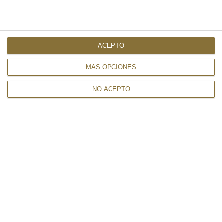
ACEPTO
MÁS OPCIONES
NO ACEPTO
BOSTON MANDORLA - 25122
FUROSHIKI TOBAC - FRI+YAY
206,50 €
47,60 €
30%
295€
30%
68€