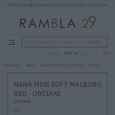
Free shipping on orders over €150 in Spain
(peninsula)
SEARCH
Find the product you're looking for ...
CART
(0)
LOG IN
CAT
ESP
ENG
RAMBLA 29
BAGS
NANA MINI SOFT MALBORO RED - ORCIANI
NANA MINI SOFT MALBORO
RED - ORCIANI
ORCIANI