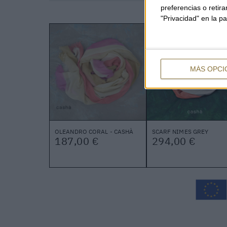
preferencias o retir
"Privacidad" en la pa
MÁS OPCI
OLEANDRO CORAL - CASHÀ
SCARF NIMES GREY
187,00 €
294,00 €