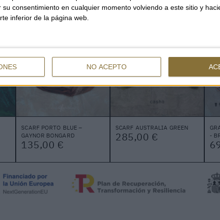
YOU CAN ALSO BE INTERESTED
ar su consentimiento en cualquier momento volviendo a este sitio y haci
rte inferior de la página web.
ONES
NO ACEPTO
AC
SCARF PORTO BLUE –
SCARF AUSTRALIA GREEN
GRA
285,00 €
GAYNOR BONGARD
- 
135,00 €
69