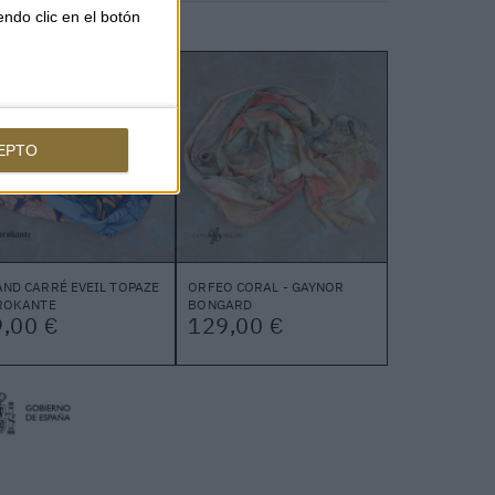
endo clic en el botón
EPTO
ND CARRÉ EVEIL TOPAZE
ORFEO CORAL - GAYNOR
BROKANTE
BONGARD
,00 €
129,00 €