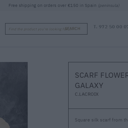
Free shipping on orders over €150 in Spain
(peninsula)
T.
972 50 00 0
SEARCH
Find the product you're looking for ...
SCARF FLOWE
GALAXY
C.LACROIX
Square silk scarf from th