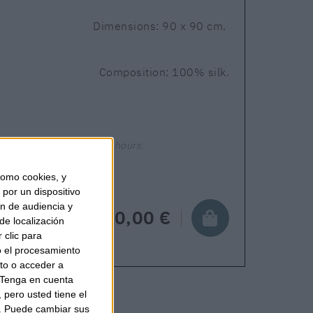
Dimensions: 90 x 90 cm.
Composition: 100% silk.
Shipping in 24-48 hours.
omo cookies, y
por un dispositivo
ón de audiencia y
210,00 €
de localización
 clic para
o el procesamiento
to o acceder a
Tenga en cuenta
pero usted tiene el
b. Puede cambiar sus