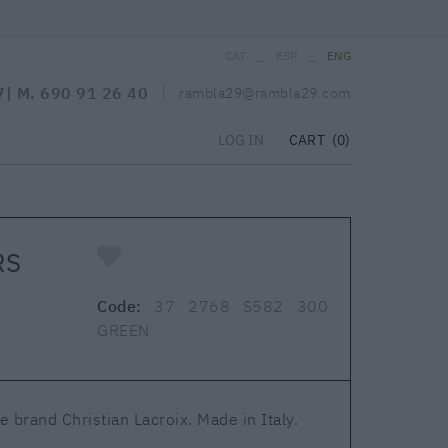
_
_
CAT
ESP
ENG
7
| M.
690 91 26 40
rambla29@rambla29.com
CART
(0)
LOG IN
RS
Code:
37 2768 S582 300
GREEN
e brand Christian Lacroix. Made in Italy.