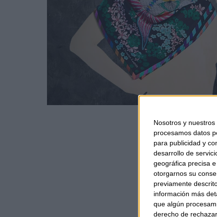
Nosotros y nuestros
procesamos datos per
para publicidad y co
desarrollo de servici
geográfica precisa e 
otorgarnos su conse
previamente descrito
información más deta
que algún procesami
derecho de rechazar 