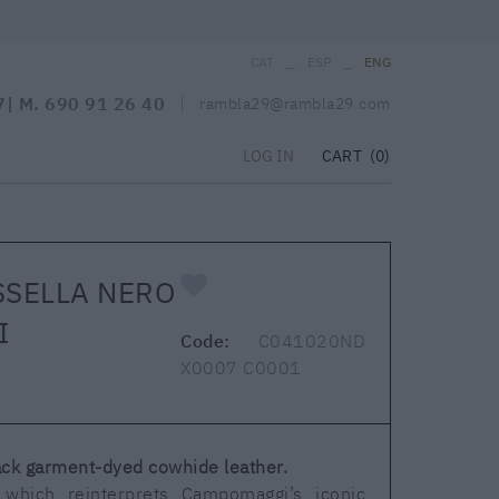
_
_
CAT
ESP
ENG
7
| M.
690 91 26 40
rambla29@rambla29.com
CART
(0)
LOG IN
SSELLA NERO
I
Code:
C041020ND
X0007 C0001
ack garment-dyed cowhide leather.
 which reinterprets Campomaggi’s iconic