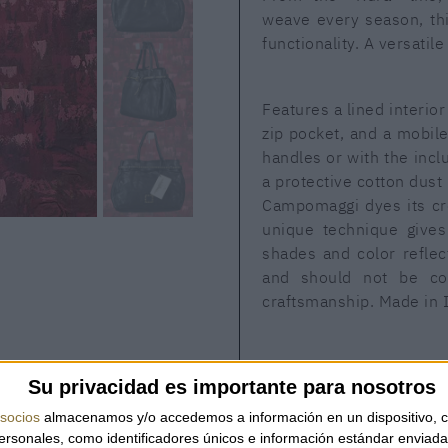
weave every season, thi
functionality. A versatil
Features a lined interio
zip pocket, and a mobile
handles or with the inc
a protective cotton dust
Campomaggi dyes its cre
unique technique gives
shades and color reflec
and should not be con
craftsmanship. Made in I
Su privacidad es importante para nosotros
I
socios
almacenamos y/o accedemos a información en un dispositivo, c
sonales, como identificadores únicos e información estándar enviada 