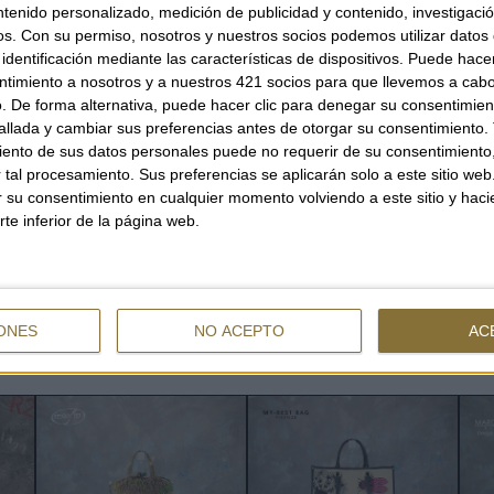
ntenido personalizado, medición de publicidad y contenido, investigaci
AVAILABILITY
os.
Con su permiso, nosotros y nuestros socios podemos utilizar datos 
identificación mediante las características de dispositivos. Puede hacer
ONLY
1
UNIT
Shi
ntimiento a nosotros y a nuestros 421 socios para que llevemos a cab
. De forma alternativa, puede hacer clic para denegar su consentimien
llada y cambiar sus preferencias antes de otorgar su consentimiento.
ento de sus datos personales puede no requerir de su consentimiento, 
tal procesamiento. Sus preferencias se aplicarán solo a este sitio we
QUANTITY
ar su consentimiento en cualquier momento volviendo a este sitio y haci
rte inferior de la página web.
ONES
NO ACEPTO
AC
YOU CAN ALSO BE INTERESTED