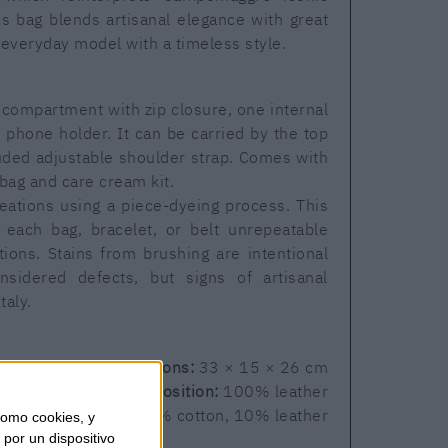
s bag blends artisanal elegance with great
e everyday model with a timeless style.
r compartment with zip closure, one internal
 phone holder. It can be carried by the top
luded adjustable shoulder strap. Comes with
 bag and care cream kit.
ations using a piece-dyeing process. This
 each bag, bracelet, or belt unrepeatable
tions. Stains from brushing are intentional
sidered defects, but signs of artisanal
taly.
Dimensions:
33 × 15 × 26 cm
Outer composition:
100% leather
nner composition:
90% cotton, 10% leather
omo cookies, y
por un dispositivo