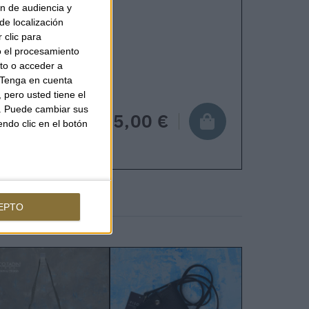
ón de audiencia y
de localización
 clic para
pping in 24-48 hours.
o el procesamiento
to o acceder a
Tenga en cuenta
pero usted tiene el
b. Puede cambiar sus
525,00 €
endo clic en el botón
EPTO