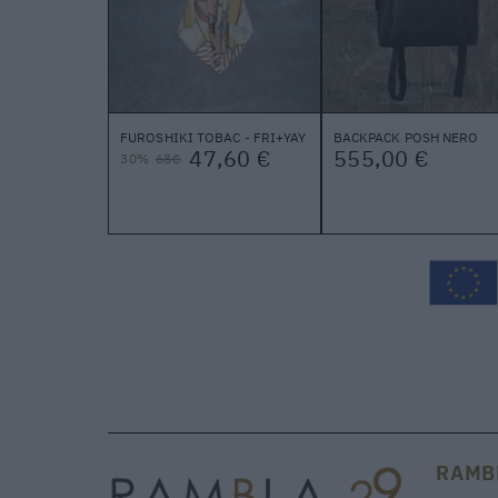
FUROSHIKI TOBAC - FRI+YAY
BACKPACK POSH NERO
47,60 €
555,00 €
30%
68€
RAMB