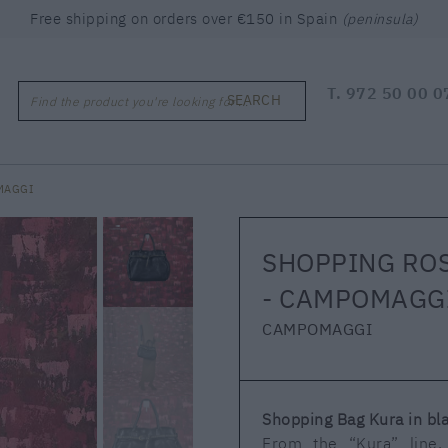
Free shipping on orders over €150 in Spain
(peninsula)
T.
972 50 00 0
SEARCH
Find the product you're looking for ...
MAGGI
SHOPPING RO
- CAMPOMAGG
CAMPOMAGGI
Shopping Bag Kura in bl
From the “Kura” line,