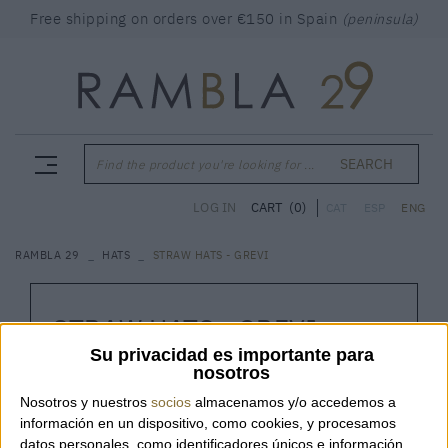
Free shipping on orders over €150 in Spain
(peninsula)
SEARCH
Find the product you're looking for ...
CART
(0)
LOG IN
CAT
ESP
ENG
RAMBLA 29
HATS
STRAW HATS - GREVI
STRAW HATS - GREVI
Su privacidad es importante para
GREVI
nosotros
Nosotros y nuestros
socios
almacenamos y/o accedemos a
Code:
6450-E291-7120 ROSSO
información en un dispositivo, como cookies, y procesamos
datos personales, como identificadores únicos e información