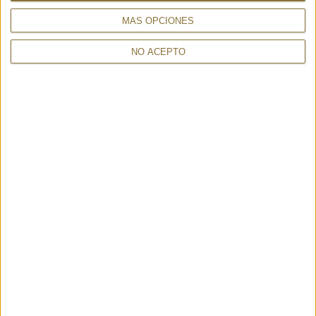
MÁS OPCIONES
NO ACEPTO
HAT GIARDINO BIANCO - GREVI
149,00 €
SHOPPING GUIDE