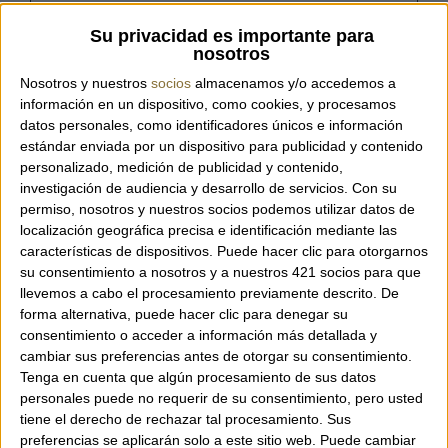
Su privacidad es importante para
nosotros
Bag from the Italian brand Plinio Visona'.
Nosotros y nuestros
socios
almacenamos y/o accedemos a
información en un dispositivo, como cookies, y procesamos
100% Made in Italy.
datos personales, como identificadores únicos e información
Double short handle.
estándar enviada por un dispositivo para publicidad y contenido
Interior pocket.
personalizado, medición de publicidad y contenido,
Double closure with zipper and magnet.
investigación de audiencia y desarrollo de servicios.
Con su
Includes an adjustable and detachable
permiso, nosotros y nuestros socios podemos utilizar datos de
localización geográfica precisa e identificación mediante las
leather strap to wear as a crossbody.
características de dispositivos. Puede hacer clic para otorgarnos
Made of full-grain calf leather.
su consentimiento a nosotros y a nuestros 421 socios para que
Dimensions: 40 x 27 x 9 cm.
llevemos a cabo el procesamiento previamente descrito. De
forma alternativa, puede hacer clic para denegar su
consentimiento o acceder a información más detallada y
cambiar sus preferencias antes de otorgar su consentimiento.
Tenga en cuenta que algún procesamiento de sus datos
personales puede no requerir de su consentimiento, pero usted
tiene el derecho de rechazar tal procesamiento. Sus
preferencias se aplicarán solo a este sitio web. Puede cambiar