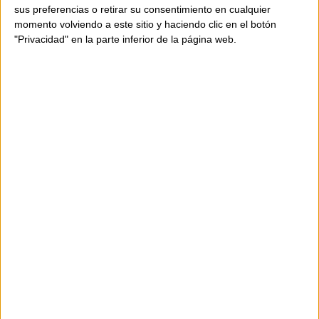
sus preferencias o retirar su consentimiento en cualquier
momento volviendo a este sitio y haciendo clic en el botón
"Privacidad" en la parte inferior de la página web.
AVAILABILITY
ONLY
1
UNIT
Shipping in 24-48 hours.
30%
315€