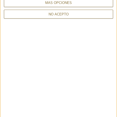
MÁS OPCIONES
NO ACEPTO
MUST BLACK - GAYNOR
CHANTAL GHIACCIO - 23709
134,40 €
BONGARD
133,00 €
30%
190€