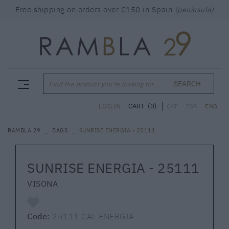
Free shipping on orders over €150 in Spain
(peninsula)
SEARCH
Find the product you're looking for ...
CART
(0)
LOG IN
CAT
ESP
ENG
RAMBLA 29
BAGS
SUNRISE ENERGIA - 25111
SUNRISE ENERGIA - 25111
VISONA
Code:
25111 CAL ENERGIA