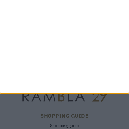
BOSTON MANDORLA - 25122
WALDORF DJ BROWN - ALLAN K
206,50 €
499,00 €
30%
295€
SHOPPING GUIDE
Shopping guide