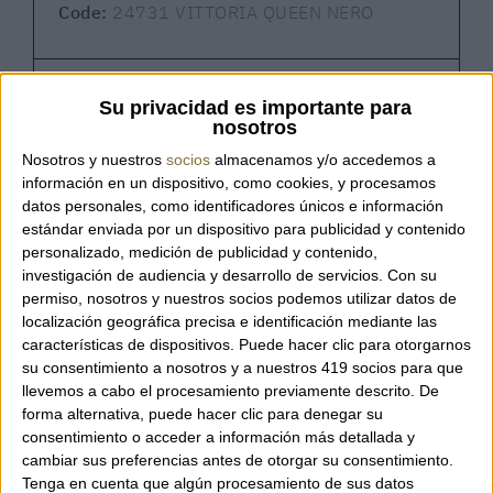
Code:
24731 VITTORIA QUEEN NERO
Su privacidad es importante para
Vittoria Bag – Visona’
nosotros
Large shoulder bag by the Italian brand
Nosotros y nuestros
socios
almacenamos y/o accedemos a
Visona’, crafted from double full-grain calf
información en un dispositivo, como cookies, y procesamos
leather, soft and of premium quality. It can
datos personales, como identificadores únicos e información
be carried on the shoulder or by hand thanks
estándar enviada por un dispositivo para publicidad y contenido
to the detachable shoulder strap. The
personalizado, medición de publicidad y contenido,
investigación de audiencia y desarrollo de servicios.
Con su
distinctive stitching and side leather ties,
permiso, nosotros y nuestros socios podemos utilizar datos de
which allow adjusting the bag’s width, give it
localización geográfica precisa e identificación mediante las
a timeless touch of elegance. 100% Made in
características de dispositivos. Puede hacer clic para otorgarnos
Italy.
su consentimiento a nosotros y a nuestros 419 socios para que
llevemos a cabo el procesamiento previamente descrito. De
forma alternativa, puede hacer clic para denegar su
Features:
consentimiento o acceder a información más detallada y
cambiar sus preferencias antes de otorgar su consentimiento.
Detachable shoulder strap
Tenga en cuenta que algún procesamiento de sus datos