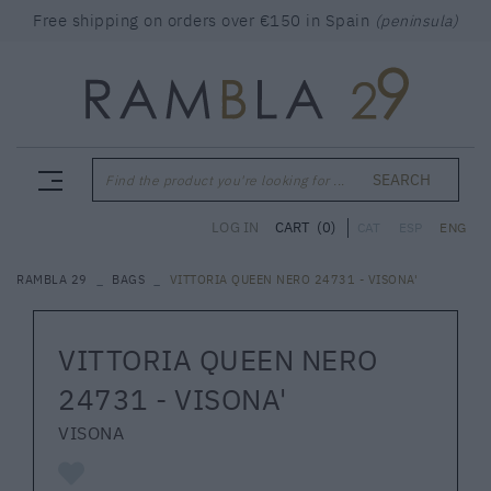
Free shipping on orders over €150 in Spain
(peninsula)
SEARCH
Find the product you're looking for ...
CART
(0)
LOG IN
CAT
ESP
ENG
RAMBLA 29
BAGS
VITTORIA QUEEN NERO 24731 - VISONA'
VITTORIA QUEEN NERO
24731 - VISONA'
VISONA