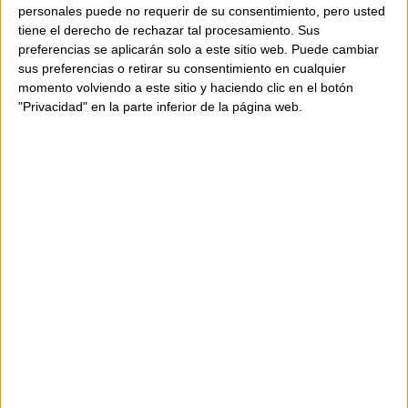
Main zip closure
personales puede no requerir de su consentimiento, pero usted
Interior zip pocket
tiene el derecho de rechazar tal procesamiento. Sus
preferencias se aplicarán solo a este sitio web. Puede cambiar
Adjustable side leather ties
sus preferencias o retirar su consentimiento en cualquier
Height: 25 cm | Width: 37 cm | Depth: 14 cm
momento volviendo a este sitio y haciendo clic en el botón
"Privacidad" en la parte inferior de la página web.
Composition:
100% double full-grain calf
leather
A touch of distinction and functionality in a
spacious design that blends elegance and
practicality.