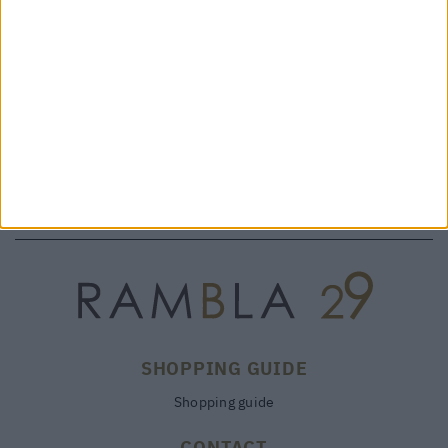
TRACY NOTTE - 25162
WAIKIKI HEXA CARNIVAL -
398,00 €
ALLAN K
208,25 €
15%
245€
SHOPPING GUIDE
Shopping guide
CONTACT