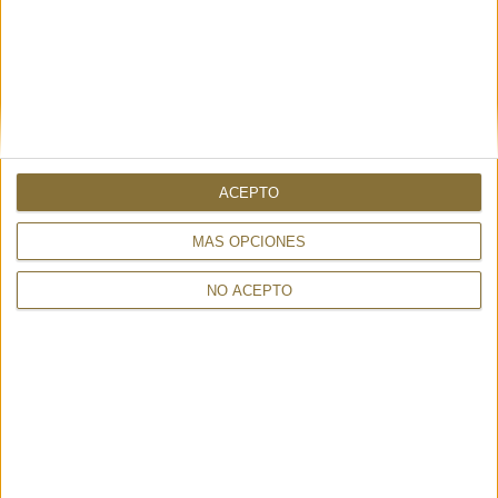
YOU CAN ALSO BE INTERESTED
ACEPTO
MÁS OPCIONES
NO ACEPTO
NEBO BLU - MARCO TADINI
NANA MINI SOFT MALBORO
233,00 €
RED - ORCIANI
370,00 €