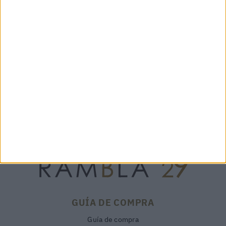
ABANICO NORAY LIMON- THE VIANA
FAN
75,00 €
GUÍA DE COMPRA
Guía de compra