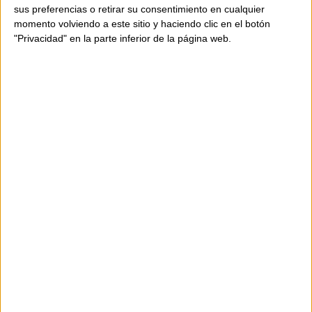
sus preferencias o retirar su consentimiento en cualquier
momento volviendo a este sitio y haciendo clic en el botón
"Privacidad" en la parte inferior de la página web.
NEW!
NEW!
ABANICO 601 - TÈX2
VENTALL 620 - TÈX2
39,00 €
39,00 €
ABANICO POSITANO - THE VIANA
ABANICO VENUS - THE VIANA FAN