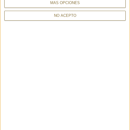
MÁS OPCIONES
NO ACEPTO
ABANICO VERSALLES - THE VIANA
ABANICO NORAY VERDE - THE VIANA
FAN
FAN
75,00 €
75,00 €