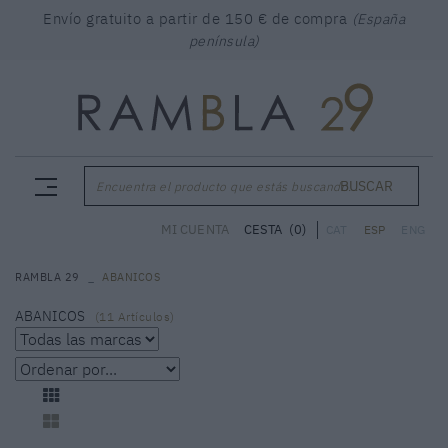
Envío gratuito a partir de 150 € de compra
(España
península)
BUSCAR
Encuentra el producto que estás buscando...
CESTA
(0)
MI CUENTA
CAT
ESP
ENG
RAMBLA 29
ABANICOS
ABANICOS
(
11
Artículos)