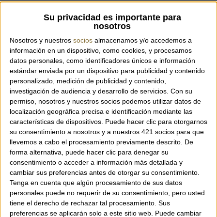
Su privacidad es importante para
nosotros
Nosotros y nuestros
socios
almacenamos y/o accedemos a
información en un dispositivo, como cookies, y procesamos
datos personales, como identificadores únicos e información
estándar enviada por un dispositivo para publicidad y contenido
personalizado, medición de publicidad y contenido,
investigación de audiencia y desarrollo de servicios.
Con su
permiso, nosotros y nuestros socios podemos utilizar datos de
localización geográfica precisa e identificación mediante las
características de dispositivos. Puede hacer clic para otorgarnos
NEW!
NEW!
su consentimiento a nosotros y a nuestros 421 socios para que
ABANICO 605 - TÈX2
ABANICO 619 - TÈX2
llevemos a cabo el procesamiento previamente descrito. De
39,00 €
39,00 €
forma alternativa, puede hacer clic para denegar su
consentimiento o acceder a información más detallada y
cambiar sus preferencias antes de otorgar su consentimiento.
Tenga en cuenta que algún procesamiento de sus datos
personales puede no requerir de su consentimiento, pero usted
tiene el derecho de rechazar tal procesamiento. Sus
preferencias se aplicarán solo a este sitio web. Puede cambiar